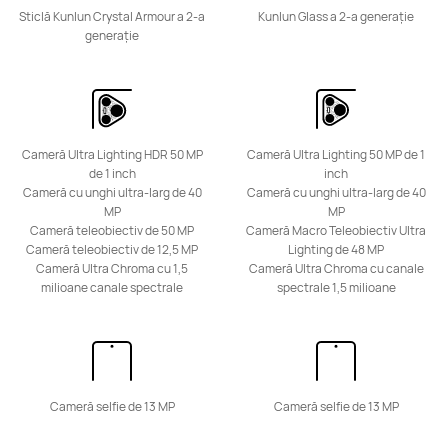
De la* 4.999,00 Lei
5.999,00 Lei
Sticlă Kunlun Crystal Armour a 2-a
Kunlun Glass a 2-a generație
sau Plata în 12 rate
generație
Află mai multe
Cumpără
Cameră Ultra Lighting HDR 50 MP
Cameră Ultra Lighting 50 MP de 1
de 1 inch
inch
HUAWEI Pura 70 Ultra
Cameră cu unghi ultra-larg de 40
Cameră cu unghi ultra-larg de 40
MP
MP
De la* 5.499,00 Lei
7.499,00 Lei
Cameră teleobiectiv de 50 MP
Cameră Macro Teleobiectiv Ultra
sau Plata în 12 rate
Cameră teleobiectiv de 12,5 MP
Lighting de 48 MP
Cameră Ultra Chroma cu 1,5
Cameră Ultra Chroma cu canale
Află mai multe
Cumpără
milioane canale spectrale
spectrale 1,5 milioane
Cameră selfie de 13 MP
Cameră selfie de 13 MP
HUAWEI Pura 70 Pro