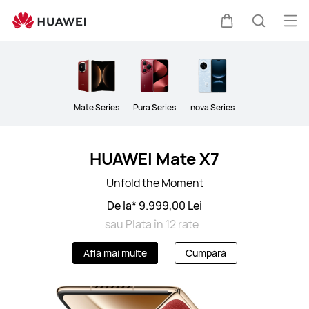
Telefoane
Des
Căruciorul
Căutare
men
Clo
Mate Series
Pura Series
nova Series
HUAWEI Mate X7
Unfold the Moment
De la* 9.999,00 Lei
sau Plata în 12 rate
Află mai multe
Cumpără