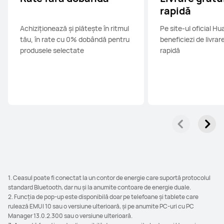
rapidă
Achiziționează și plătește în ritmul
Pe site-ul oficial Hu
tău, în rate cu 0% dobândă pentru
beneficiezi de livrar
produsele selectate
rapidă
1. Ceasul poate fi conectat la un contor de energie care suportă protocolul
standard Bluetooth, dar nu și la anumite contoare de energie duale.
2. Funcția de pop-up este disponibilă doar pe telefoane și tablete care
rulează EMUI 10 sau o versiune ulterioară, și pe anumite PC-uri cu PC
Manager 13.0.2.300 sau o versiune ulterioară.