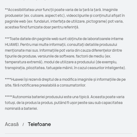
**Accesibilitatea unor funcții poate varia de la țară la țară. Imaginile
produselor (ex. culoare, aspect etc), videoclipurile și conținutul afișat în
paginile web (ex: fundaluri, interfața de utilizare, pictograme) pot varia,
acestea fiind furnizate doar pentru referință.
***Toate datele din paginile web sunt obținute de laboratoarele interne
HUAWEI. Pentru mai multe informații, consultați detaliile produsului
menționate mai sus. Informațiile pot varia din cauza diferențelor dintre
tipurile de produse, versiunile de software, factorii de mediu (ex.
temperatura extremă), modul de utilizare a produsului (de exemplu,
transpirația, pilozitatea, tatuajele mâinii, în cazul ceasurilor inteligente).
****Huawei își rezervă dreptul de a modifica imaginile și informațiile de pe
site, fără notificarea prealabilă a consumatorilor.
*****Autonomia bateriei produsului este una tipică. Aceasta poate varia
totuși, de la produs la produs, putând fi ușor peste sau sub capacitatea
nominală a bateriei.
Acasă
Telefoane