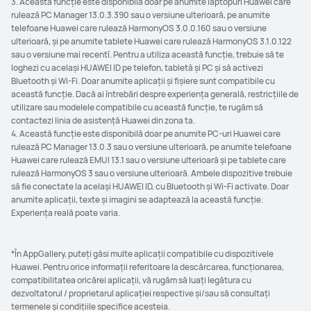
3. Această funcție este disponibilă doar pe anumite laptopuri Huawei care
rulează PC Manager 13.0.3.390 sau o versiune ulterioară, pe anumite
telefoane Huawei care rulează HarmonyOS 3.0.0.160 sau o versiune
ulterioară, și pe anumite tablete Huawei care rulează HarmonyOS 3.1.0.122
sau o versiune mai recentî. Pentru a utiliza această funcție, trebuie să te
loghezi cu același HUAWEI ID pe telefon, tabletă și PC și să activezi
Bluetooth și Wi-Fi. Doar anumite aplicații și fișiere sunt compatibile cu
această funcție. Dacă ai întrebări despre experiența generală, restricțiile de
utilizare sau modelele compatibile cu această funcție, te rugăm să
contactezi linia de asistență Huawei din zona ta.
4. Această funcție este disponibilă doar pe anumite PC-uri Huawei care
rulează PC Manager 13.0.3 sau o versiune ulterioară, pe anumite telefoane
Huawei care rulează EMUI 13.1 sau o versiune ulterioară și pe tablete care
rulează HarmonyOS 3 sau o versiune ulterioară. Ambele dispozitive trebuie
să fie conectate la același HUAWEI ID, cu Bluetooth și Wi-Fi activate. Doar
anumite aplicații, texte și imagini se adaptează la această funcție.
Experiența reală poate varia.
*În AppGallery, puteți găsi multe aplicații compatibile cu dispozitivele
Huawei. Pentru orice informații referitoare la descărcarea, funcționarea,
compatibilitatea oricărei aplicații, vă rugăm să luați legătura cu
dezvoltatorul / proprietarul aplicației respective și/sau să consultați
termenele și condițiile specifice acesteia.