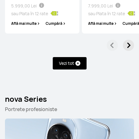
5.999,00 Lei
7.999,00 Lei
sau Plata în 12 rate
sau Plata în 12 rate
Află mai multe
Cumpără
Află mai multe
Cumpăr
Vezi tot
nova Series
Portrete profesioniste