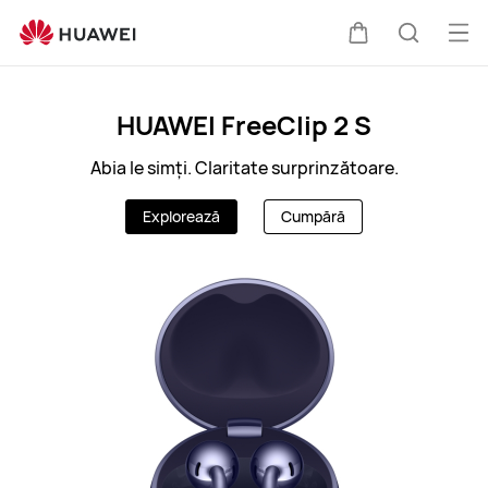
RO
Des
Căruciorul
Căutare
men
Clo
HUAWEI FreeClip 2 S
Abia le simți. Claritate surprinzătoare.
Explorează
Cumpără