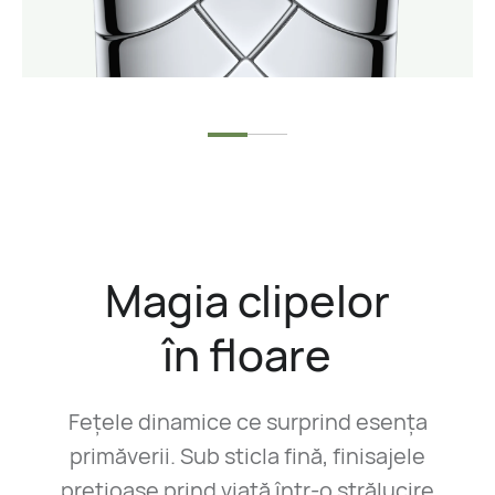
Magia clipelor
în floare
Fețele dinamice ce surprind esența
primăverii. Sub sticla fină, finisajele
prețioase prind viață într-o strălucire