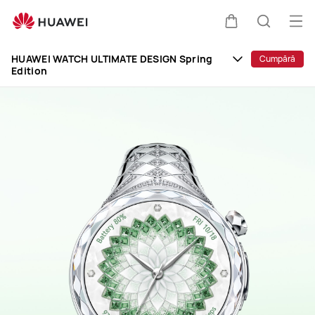
HUAWEI
WATCH
Des
Căruciorul
Căutare
ULTIMATE
men
Clo
DESIGN
HUAWEI WATCH ULTIMATE DESIGN Spring
Cumpără
Edition
Spring
Edition