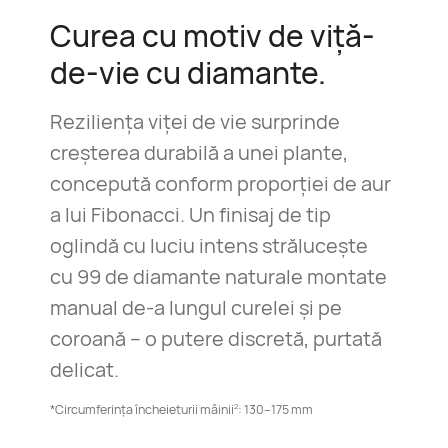
Curea cu motiv de viță-
de-vie cu diamante.
Reziliența viței de vie surprinde
creșterea durabilă a unei plante,
concepută conform proporției de aur
a lui Fibonacci. Un finisaj de tip
oglindă cu luciu intens strălucește
cu 99 de diamante naturale montate
manual de-a lungul curelei și pe
coroană – o putere discretă, purtată
delicat.
2
*Circumferința încheieturii mâinii
: 130–175 mm