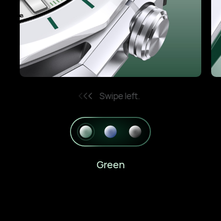
Swipe left.
Green