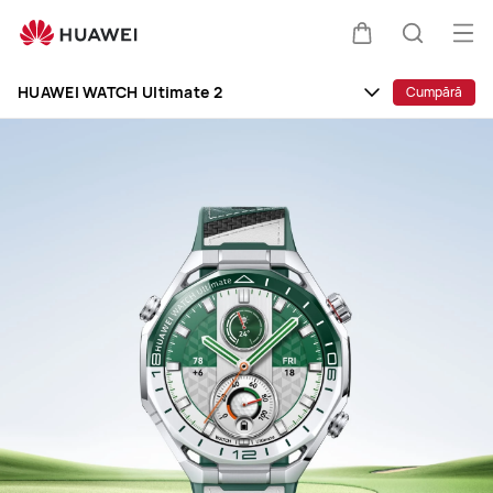
HUAWEI
WATCH
Des
Căruciorul
Căutare
Ultimate
men
Clo
2
HUAWEI WATCH Ultimate 2
Cumpără