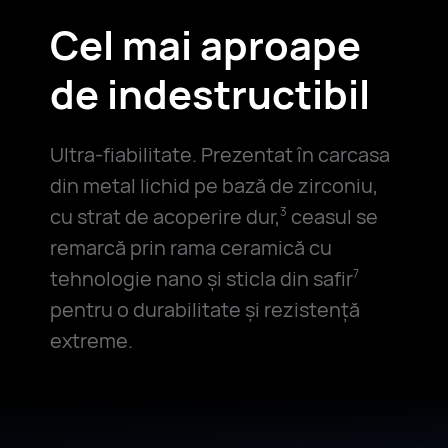
Cel mai aproape
de
indestructibil
Ultra-fiabilitate. Prezentat în carcasa
din metal lichid pe bază de zirconiu,
cu strat de acoperire dur,
ceasul se
3
remarcă prin rama ceramică cu
tehnologie nano și sticla din safir
7
pentru o durabilitate și rezistență
extreme.