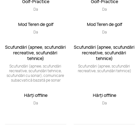
Golf-Practice
Golf-Practice
Da
Da
Mod Teren de golf
Mod Teren de golf
Da
Da
Scufundări (apnee, scufundări 
Scufundări (apnee, scufundări 
recreative, scufundări 
recreative, scufundări 
tehnice)
tehnice)
Scufundări (apnee, scufundări 
Scufundări (apnee, scufundări 
recreative, scufundări tehnice, 
recreative, scufundări tehnice)
scufundări cu sonar), comunicare 
subacvatică bazată pe sonar
Hărți offline
Hărți offline
Da
Da