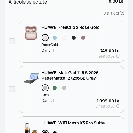
0,00 Lei
Articole selectate
0
articol(e)
HUAWEI FreeClip 2 Rose Gold
Rose Gold
Cant.:
1
749,00 Lei
999,00 Lei
HUAWEI MatePad 11.5 S 2026
PaperMatte 12+256GB Gray
Gray
Cant.:
1
1.999,00 Lei
2.499,00 Lei
HUAWEI WiFi Mesh X3 Pro Suite