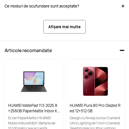
Ce moduri de scufundare sunt acceptate?
Afișare mai multe
Articole recomandate
HUAWEI MatePad 11.5 2025 8
HUAWEI Pura 80 Pro Glazed R
+256GB PaperMatte Inbox Ke
ed 12+512 GB
yboard Grey
Ecran PaperMatte | HUAWEI
Design cu finisaj lucios | Cameră
Notes îmbunătățit | Baterie de
Ultra Lighting de 1 inch | Cameră
10.100 mAh care acceptă
Telefoto Macro Ultra Lighting