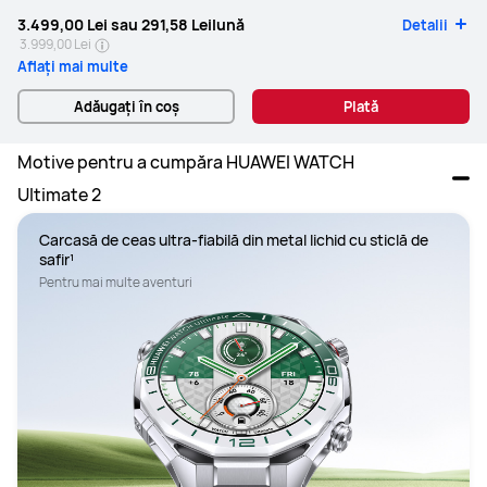
3.499,00 Lei
sau
291,58 Lei
lună
Detalii
3.999,00 Lei
Aflați mai multe
Adăugați în coș
Plată
Motive pentru a cumpăra HUAWEI WATCH 
Ultimate 2
Carcasă de ceas ultra-fiabilă din metal lichid cu sticlă de 
safir¹
Pentru mai multe aventuri