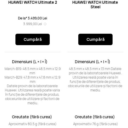
HUAWEI WATCH Ultimate 2
HUAWEI WATCH Ultimate 
Steel
De la* 3.499,00 Lei
3.999,00 Lei
Cumpără
Cumpără
Dimensiuni (L × l × Î)	
Dimensiuni (L × l × Î)	
March-B19: 48,5 mm x 48,5 mm x 12,9 
48,5 mm x 48,5 mm x 13 mm Datele 
mm 

provin de la laboratoarele Huawei. 
March-B29: 47,8 mm x 47,8 mm x 12,9 
Utilizarea reală poate varia în 
mm

funcție de diferențele de produs, 
Datele provin de la laboratoarele 
obiceiurile de utilizare și factorii de 
Huawei. Utilizarea reală poate varia 
mediu.
în funcție de diferențele de produs, 
obiceiurile de utilizare și factorii de 
mediu.
Greutate (fără curea)	
Greutate (fără curea)	
Aproximativ 80,5 g (fără curea)
Aproximativ 76 g (fără curea)