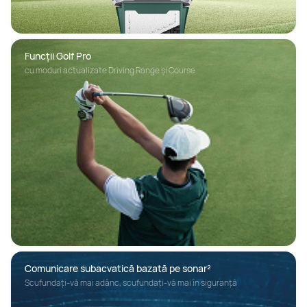
Funcții Golf Pro
cu moduri actualizate Driving Range și Course
Comunicare subacvatică bazată pe sonar²
Scufundați-vă mai adânc, scufundați-vă mai în siguranță