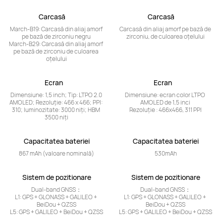
Carcasă	
Carcasă	
March-B19: Carcasă din aliaj amorf 
Carcasă din aliaj amorf pe bază de 
pe bază de zirconiu negru 

zirconiu, de culoarea oțelului
March-B29: Carcasă din aliaj amorf 
pe bază de zirconiu de culoarea 
oțelului
Ecran	
Ecran	
Dimensiune: 1,5 inch; Tip: LTPO 2.0 
Dimensiune: ecran color LTPO 
AMOLED; Rezoluție: 466 x 466; PPI: 
AMOLED de 1,5 inci 

310; luminozitate: 3000 niți; HBM 
Rezoluție : 466x466, 311 PPI
3500 niți
Capacitatea bateriei
Capacitatea bateriei
867 mAh (valoare nominală)
530mAh
Sistem de pozitionare
Sistem de pozitionare
Dual-band GNSS：

Dual-band GNSS：

L1: GPS + GLONASS + GALILEO + 
L1: GPS + GLONASS + GALILEO + 
BeiDou + QZSS

BeiDou + QZSS

L5: GPS + GALILEO + BeiDou + QZSS
L5: GPS + GALILEO + BeiDou + QZSS