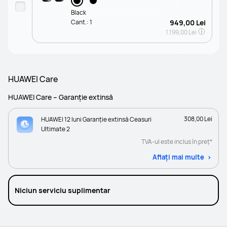
Black
Cant.:
1
949,00 Lei
1.199,00 Lei
HUAWEI Care
HUAWEI Care – Garanție extinsă
308,00 Lei
HUAWEI 12 luni Garanție extinsă Ceasuri
Ultimate 2
TVA-ul este inclus în preț*
Aflați mai multe
Niciun serviciu suplimentar