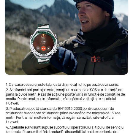
1. Carcasa ceasului este fabricată din metal lichid pe bază de zirconiu.
2. Scafandrii pot partaja texte, emoji-uri sau mesaje SOS la o distanță de
până la 30 de metri. Raza de acțiune poate varia în funcție de condițiile de
mediu. Pentru mai multe informații, vă rugăm să vizitați site-ul oficial
Huawei.
3. Produsul respectă standardul EN 13319:2000 pentru accesorii de
scufundări și acceptă scufundări până la o adâncime maximă de 150 de
metri. Pentru mai multe informații, vă rugăm să vizitați site-ul oficial
Huawei.
4. Apelurile eSIM sunt supuse suportului operatorului și tipului de serviciu
(acceptat în anumite țări și regiuni), disponibilitatea și experiența de