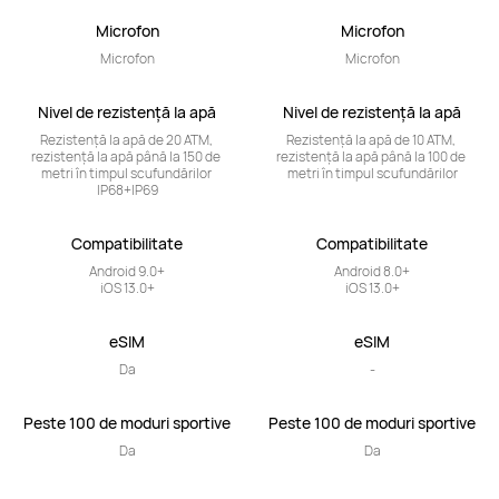
Microfon
Microfon
Microfon
Microfon
Nivel de rezistență la apă
Nivel de rezistență la apă
Rezistență la apă de 20 ATM, 
Rezistență la apă de 10 ATM, 
rezistență la apă până la 150 de 
rezistență la apă până la 100 de 
metri în timpul scufundărilor 
metri în timpul scufundărilor
IP68+IP69
Compatibilitate
Compatibilitate
Android 9.0+

Android 8.0+

iOS 13.0+
iOS 13.0+
eSIM
eSIM
Da
-
Peste 100 de moduri sportive
Peste 100 de moduri sportive
Da
Da