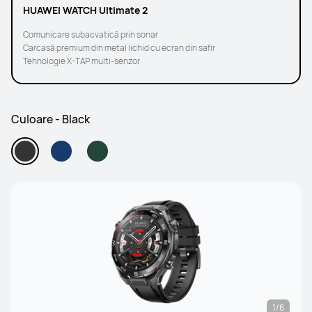
HUAWEI WATCH Ultimate 2
Comunicare subacvatică prin sonar
Carcasă premium din metal lichid cu ecran din safir
Tehnologie X-TAP multi-senzor
Culoare - Black
1/6