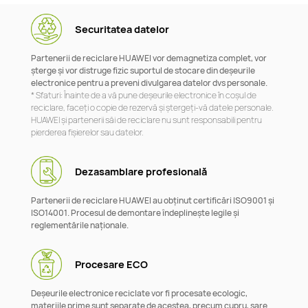
Securitatea datelor
Partenerii de reciclare HUAWEI vor demagnetiza complet, vor
șterge și vor distruge fizic suportul de stocare din deșeurile
electronice pentru a preveni divulgarea datelor dvs personale.
* Sfaturi: Înainte de a vă pune deșeurile electronice în coșul de
reciclare, faceți o copie de rezervă și ștergeți-vă datele personale.
HUAWEI și partenerii săi de reciclare nu sunt responsabili pentru
pierderea fișierelor sau datelor.
Dezasamblare profesională
Partenerii de reciclare HUAWEI au obținut certificări ISO9001 și
ISO14001. Procesul de demontare îndeplinește legile și
reglementările naționale.
Procesare ECO
Deșeurile electronice reciclate vor fi procesate ecologic,
materiile prime sunt separate de acestea, precum cupru, sare