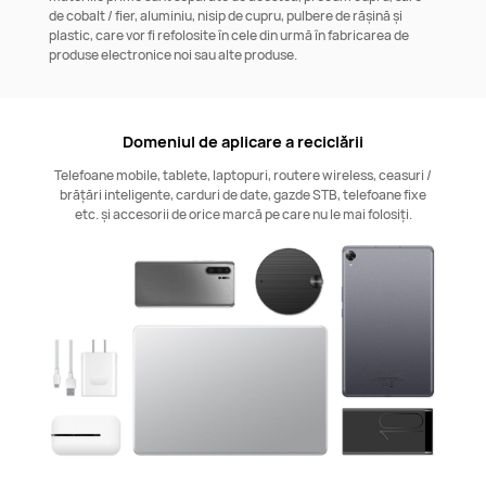
de cobalt / fier, aluminiu, nisip de cupru, pulbere de rășină și
plastic, care vor fi refolosite în cele din urmă în fabricarea de
produse electronice noi sau alte produse.
Domeniul de aplicare a reciclării
Telefoane mobile, tablete, laptopuri, routere wireless, ceasuri /
brățări inteligente, carduri de date, gazde STB, telefoane fixe
etc. și accesorii de orice marcă pe care nu le mai folosiți.