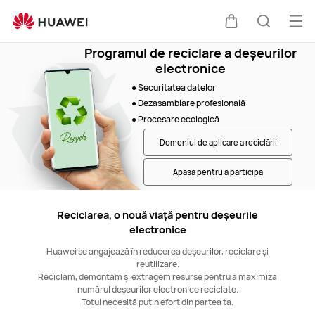
Asistență
HUAWEI
Des
Căruciorul
Căutare
men
Programul de reciclare a deșeurilor
electronice
● Securitatea datelor
● Dezasamblare profesională
● Procesare ecologică
Domeniul de aplicare a reciclării
Apasă pentru a participa
Reciclarea, o nouă viață pentru deșeurile
electronice
Huawei se angajează în reducerea deșeurilor, reciclare și
reutilizare.
Reciclăm, demontăm și extragem resurse pentru a maximiza
numărul deșeurilor electronice reciclate.
Totul necesită puțin efort din partea ta.