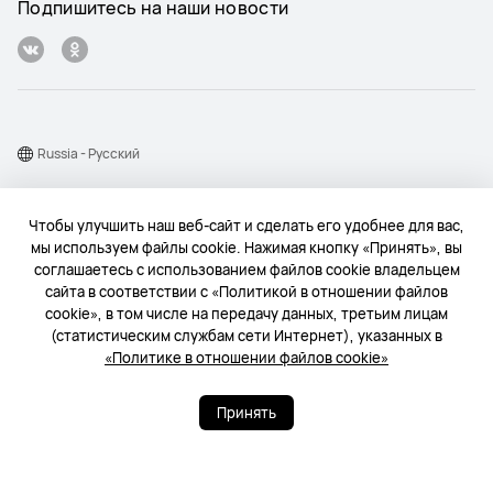
Подпишитесь на наши новости
Russia - Pусский
Карта веб-сайта
Чтобы улучшить наш веб-сайт и сделать его удобнее для вас,
Условия использования веб-сайта
мы используем файлы cookie. Нажимая кнопку «Принять», вы
соглашаетесь с использованием файлов cookie владельцем
Политика конфиденциальности
сайта в соответствии с «Политикой в отношении файлов
Конфиденциальность
cookie», в том числе на передачу данных, третьим лицам
(статистическим службам сети Интернет), указанных в
Файлы сookie
«Политике в отношении файлов cookie»
© 2004-2026 «Техкомпания Хуавэй». Все права защищены.
Принять