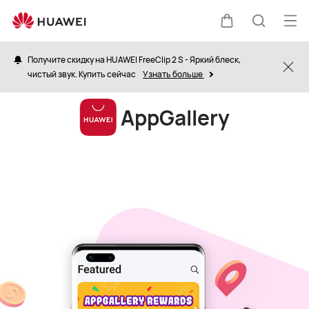
HUAWEI
AppGallery
Отк
Щупальца
Поиск
ме
Получите скидку на HUAWEI FreeClip 2 S - Яркий блеск,
Clo
чистый звук. Купить сейчас
Узнать больше
по
AppGallery
сайту