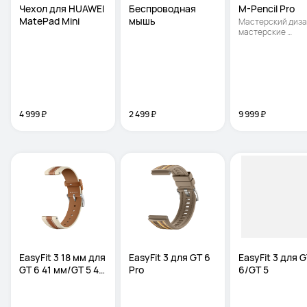
Чехол для HUAWEI 
Беспроводная 
M-Pencil Pro
MatePad Mini
мышь
Мастерский дизай
мастерские 
возможности | Пер
которых вам так н
хватало | Перо для
рисования
4 999 ₽
2 499 ₽
9 999 ₽
EasyFit 3 18 мм для 
EasyFit 3 для GT 6 
EasyFit 3 для G
GT 6 41 мм/GT 5 42 
Pro
6/GT 5
мм