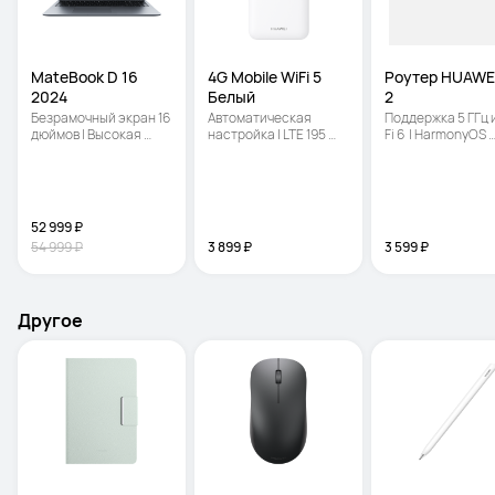
MateBook D 16 
4G Mobile WiFi 5 
Роутер HUAWEI
2024
Белый
2
Безрамочный экран 16 
Автоматическая 
Поддержка 5 ГГц 
дюймов | Высокая 
настройка | LTE 195 
Fi 6  | HarmonyOS 
производительность | 
Мбит/с | 
Mesh+ | Родитель
Портативный легкий 
Одновременное 
контроль
корпус
подключение до 16 
устройств
52 999 ₽
54 999 ₽
3 899 ₽
3 599 ₽
Другое