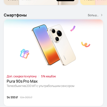
Смартфоны
Больше смартфонов
Доп. скидка по купону
5% кешбэк
Pura 90s Pro Max
Телеобъектив 200 МП с ультрабольшим сенсором
94 999 ₽
104 999 ₽