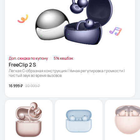
Доп. скидка по купону
5% кешбэк
FreeClip 2 S
Легкая С-образная конструкция | Умная регулировка громкости | 
Чистый звук во время вызовов
16 999 ₽
22 999 ₽