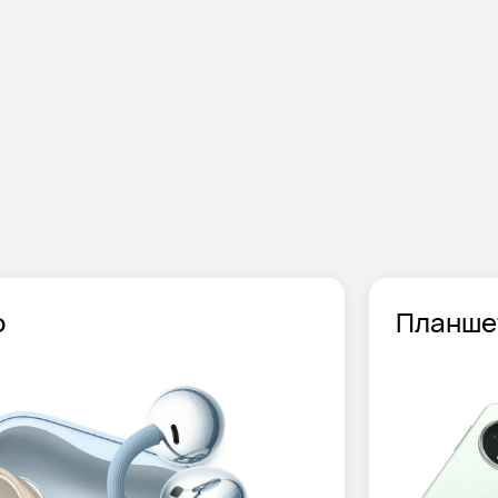
о
Планше