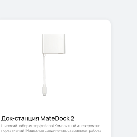
Док-станция MateDock 2
Широкий набор интерфейсов | Компактный и невероятно 
портативный | Надёжное соединение, стабильная работа