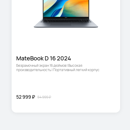
MateBook D 16 2024
Безрамочный экран 16 дюймов | Высокая 
производительность | Портативный легкий корпус
52 999 ₽
54 999 ₽