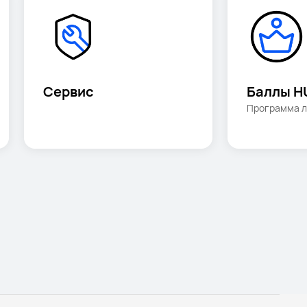
Сервис
Баллы H
Программа л