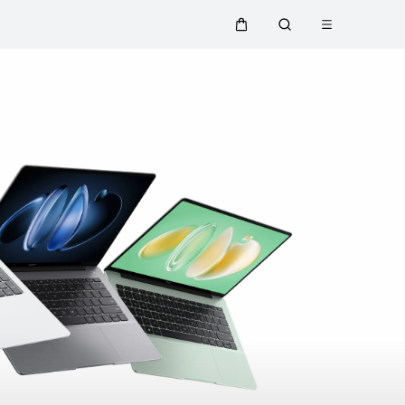
Открыть ме
Щупальца
Поиск по сайту