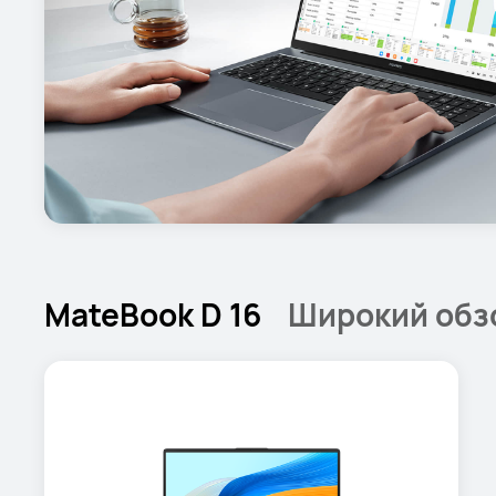
MateBook D 16
Широкий обз