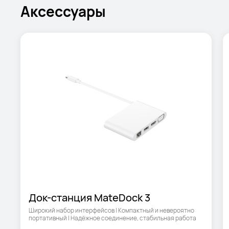
Аксессуары
Док-станция MateDock 3
Широкий набор интерфейсов | Компактный и невероятно 
портативный | Надёжное соединение, стабильная работа