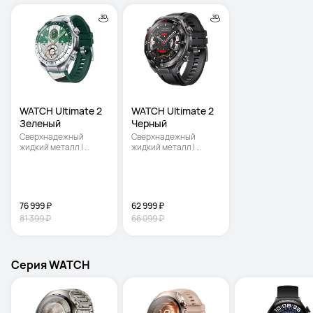
WATCH Ultimate 2 
WATCH Ultimate 2 
Зеленый
Черный
Сверхнадежный 
Сверхнадежный 
жидкий металл | 
жидкий металл | 
Погружение на 
Погружение на 
глубину до 150 метров 
глубину до 150 метров 
| Подводная связь на 
| Подводная связь на 
основе 
основе 
гидролокатора
гидролокатора
76 999 ₽
62 999 ₽
81 399 ₽
66 099 ₽
Серия WATCH