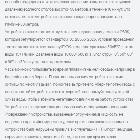
способно выдерживать статическое давление воды, соответствующее 
давлению водяного столба высотой 50 метров, в течение 10 минут. Это 
не означает, что устройство сохраняет водонепроницаемость на 
глубине 50 метров.
Устройство также соответствует классу водонепроницаемости IP69K, 
который регулируется стандартом ISO 20653:2023. Условия проведения 
тестов на соответствие классу IPX9K: температура воды: 80±5°C; поток 
воды: 15±1 л/мин; давление воды: 10 000±500 кПа; угол струи: 0°, 30°, 60° 
и 90°, по 30 секунд под каждым углом.
Часы можно использовать во время плавания на мелководье, например в 
бассейнах или у берега. После использования устройства в таких 
ситуациях, не откладывая, помойте и вытрите его, уберите потеки воды с 
поверхностей устройства и его отверстий, воспользуйтесь функцией 
слива воды, чтобы избежать негативного влияния на работу устройства.
Устройство не подходит для использования в следующих сценариях 
(повреждения устройства, вызванные погружением в жидкость, не 
подлежат гарантийному ремонту, если при использовании носимого 
устройства были нарушены правила эксплуатации): (1) В горячем душе, 
горячих источниках, сауне или бане, а также при других видах 