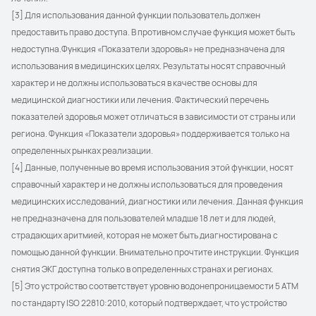
[3] Для использования данной функции пользователь должен 
предоставить право доступа. В противном случае функция может быть 
недоступна.Функция «Показатели здоровья» не предназначена для 
использования в медицинских целях. Результаты носят справочный 
характер и не должны использоваться в качестве основы для 
медицинской диагностики или лечения. Фактический перечень 
показателей здоровья может отличаться в зависимости от страны или 
региона. Функция «Показатели здоровья» поддерживается только на 
определенных рынках реализации.
[4] Данные, полученные во время использования этой функции, носят 
справочный характер и не должны использоваться для проведения 
медицинских исследований, диагностики или лечения. Данная функция 
не предназначена для пользователей младше 18 лет и для людей, 
страдающих аритмией, которая не может быть диагностирована с 
помощью данной функции. Внимательно прочтите инструкции. Функция 
снятия ЭКГ доступна только в определенных странах и регионах.
[5] Это устройство соответствует уровню водонепроницаемости 5 АТМ 
по стандарту ISO 22810:2010, который подтверждает, что устройство 