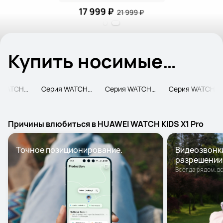
Купить носимые
устройства
Серия WATCH FIT и Band
Серия WATCH GT
Серия WATCH Ultimate
Серия WATCH
Причины влюбиться в HUAWEI WATCH KIDS X1 Pro
Точное позиционирование.
Видеозвонки
разрешении
Всегда рядом, вс