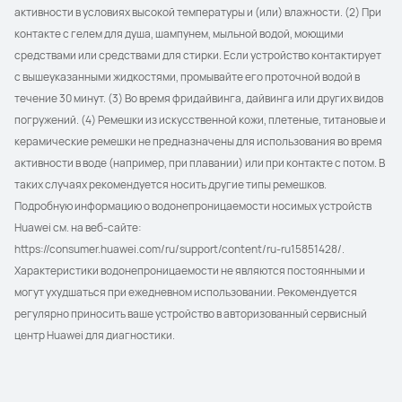
активности в условиях высокой температуры и (или) влажности. (2) При 
контакте с гелем для душа, шампунем, мыльной водой, моющими 
средствами или средствами для стирки. Если устройство контактирует 
с вышеуказанными жидкостями, промывайте его проточной водой в 
течение 30 минут. (3) Во время фридайвинга, дайвинга или других видов 
погружений. (4) Ремешки из искусственной кожи, плетеные, титановые и 
керамические ремешки не предназначены для использования во время 
активности в воде (например, при плавании) или при контакте с потом. В 
таких случаях рекомендуется носить другие типы ремешков.
Подробную информацию о водонепроницаемости носимых устройств 
Huawei см. на веб-сайте: 
https://consumer.huawei.com/ru/support/content/ru-ru15851428/.
Характеристики водонепроницаемости не являются постоянными и 
могут ухудшаться при ежедневном использовании. Рекомендуется 
регулярно приносить ваше устройство в авторизованный сервисный 
центр Huawei для диагностики.