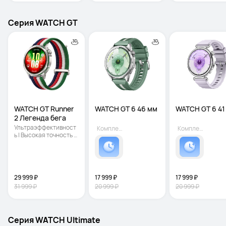
Серия WATCH GT
WATCH GT Runner 
WATCH GT 6 46 мм 
WATCH GT 6 41
2 Легенда бега
Ультраэффективност
Комплект
Комплект
ь | Высокая точность 
позиционирования | 
Интеллектуальный 
режим Марафон
29 999 ₽
17 999 ₽
17 999 ₽
31 999 ₽
20 999 ₽
20 999 ₽
Серия WATCH Ultimate