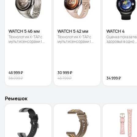
WATCH 5 46 мм
WATCH 5 42 мм
WATCH 4
Технология X-TAP с 
Технология X-TAP с 
Оценка показате
мультисенсорами | 
мультисенсорами | 
здоровья в одно 
Уровень кислорода в 
Уровень кислорода в 
касание | Сапфир
крови на кончике 
крови на кончике 
стекло | Поддержк
пальца | Вызовы с eSIM
пальца | Вызовы с eSIM
eSIM-карты
46 999 ₽
30 999 ₽
66 099 ₽
45 799 ₽
34 999 ₽
Ремешок