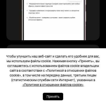
Быстрый поиск Яндекса
Чтобы улучшить наш веб-сайт и сделать его удобнее для вас,
по изображению на экране
мы используем файлы cookie. Нажимая кнопку «Принять», вы
соглашаетесь с использованием файлов cookie владельцем
Нажмите двумя пальцами на экран
сайта в соответствии с «Политикой в отношении файлов
для быстрого поиска*. Жест откроет Умную
cookie», в том числе на передачу данных, третьим лицам
камеру Яндекса, которая распознаёт объекты
(статистическим службам сети Интернет), указанных в
и помогает узнать больше. Можно сразу
«Политике в отношении файлов cookie»
уточнить: «Хочу такой же плед, но красный»
— и получить результат.
Принять
*Функция доступна в приложении Яндекс — с Алисой с версии 25.46 и выше.