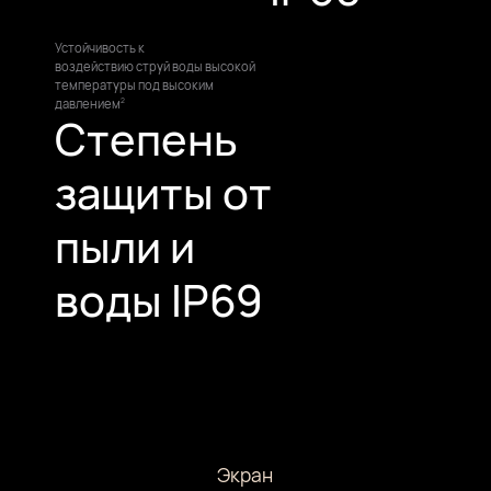
Устойчивость к
воздействию струй воды высокой
температуры под высоким
давлением
2
Степень
защиты от
пыли и
воды IP69
Экран