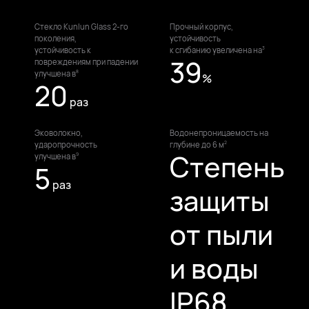
Стекло Kunlun Glass 2-го
Прочный корпус,
поколения,
устойчивость
устойчивость к
к сгибанию увеличена на⁠
3
39
повреждениям при падении
улучшена в⁠
8
%
20
раз
Эковолокно,
Водонепроницаемость
на
ударопрочность
глубине
до 6⁠ м⁠
2
Степень
улучшена в⁠
9
5
раз
защиты
от пыли
и воды
IP68