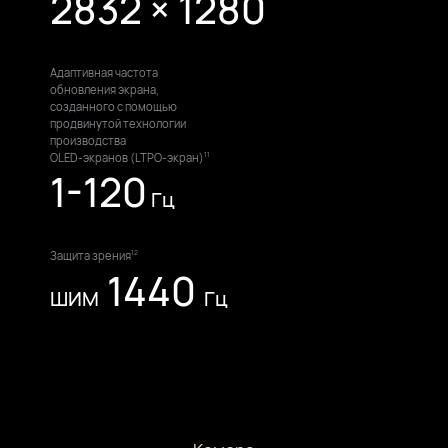
2832 × 1280
Адаптивная частота
обновления экрана,
созданного с помощью
продвинутой технологии
производства
OLED-экранов (LTPO-экран)⁠
11
1-120
Гц
Защита зрения
12
1440
ШИМ
Гц