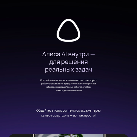
Алиса AI внутри —
для решения
реальных задач
Получайте наглядные ответы на вопросы, делегируйте
работу с файлами, генерируйте,
оживляйте картинки
и быстрее справляйтесь с работой, учёбой
и повседневными делами
Общайтесь голосом, текстом и даже через
камеру смартфона — вот так просто!