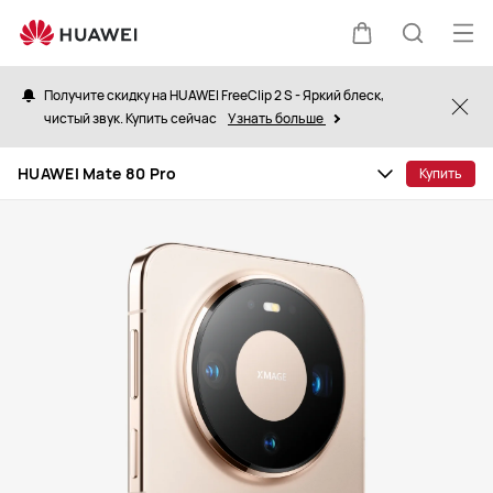
HUAWEI
Mate
Отк
Щупальца
Поиск
80
ме
Pro
Получите скидку на HUAWEI FreeClip 2 S - Яркий блеск,
Clo
чистый звук. Купить сейчас
Узнать больше
по
HUAWEI Mate 80 Pro
Купить
сайту