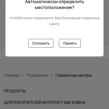
Автоматически определить
местоположение?
HUAWEI может предложить Вам ближайший сервисный
Замена батареи
центр
Фиксированная цена от
2199 руб
Отклонить
Принять
Главная
Поддержка
Сервисные центры
ПРОДУКТЫ
ДЛЯ ПОКУПАТЕЛЕЙ ИНТЕРНЕТ-МАГАЗИНА