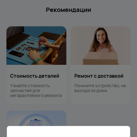
Рекомендации
Стоимость деталей
Ремонт с доставкой
Узнайте стоимость
Почините устройство, не
запчастей для
выходя из дома
негарантийного ремонта