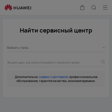
Сервисные
центры
Отк
Щупальца
Поиск
HUAWEI
ме
по
Найти сервисный центр
сайту
Выбрать город
Дополнительно:
сервис с доставкой
, профессиональное
обслуживание, гарантия качества, экономия времени.