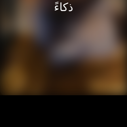
(HRV)، مؤشر فائق الحساسية يعكس
ذكاءً
حالتك بدقة. واصل الاستماع لجسدك مع
إشعارات تنبهك كلما خرجت مقاييسك
الصحية عن مسارها.
يشير هذا المقياس إلى متوسط التقلبات في
معدل نبض القلب (HRV) لديك أثناء نومك ليلاً.
يمكن أن يكون ارتفاع التقلبات في معدل نبض
القلب أثناء النوم علامة على الاسترخاء البدني
وتخفيف أسرع للتوتر، بينما تشير القيم المنخفضة
إلى إرهاق مرتفع وتخفيف أبطأ للتوتر. ستحتاج
إلى ارتداء السوار لمدة 7 أيام على الأقل للحصول
على نطاق مخصص للتقلبات في معدل نبض