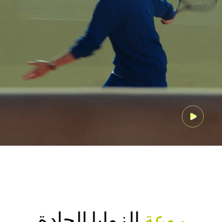
روعة
الزوايا الحادة