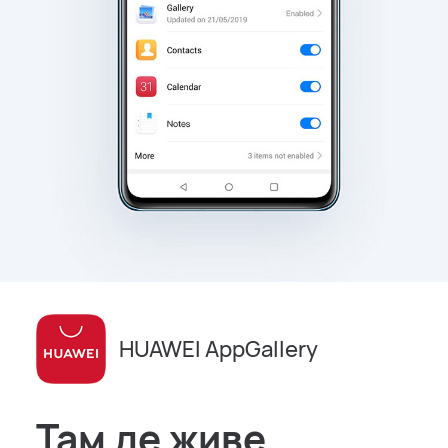
HUAWEI AppGallery
Там де живе