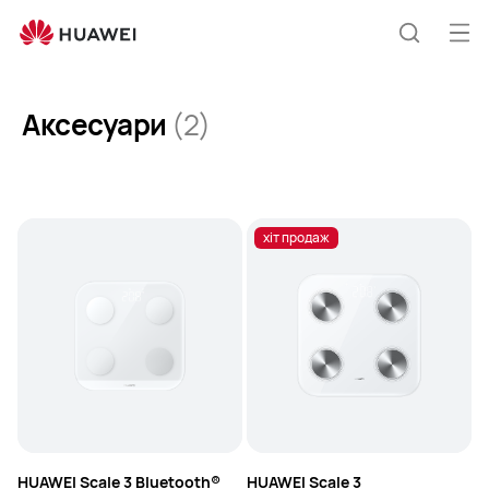
Accessories
Від
Пошук
ме
Аксесуари
(2)
хіт продаж
HUAWEI Scale 3 Bluetooth®
HUAWEI Scale 3