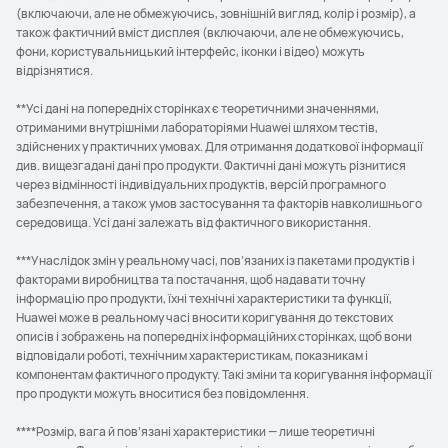
(включаючи, але не обмежуючись, зовнішній вигляд, колір і розмір), а
також фактичний вміст дисплея (включаючи, але не обмежуючись,
фони, користувальницький інтерфейс, іконки і відео) можуть
відрізнятися.
**Усі дані на попередніх сторінках є теоретичними значеннями,
отриманими внутрішніми лабораторіями Huawei шляхом тестів,
здійснених у практичних умовах. Для отримання додаткової інформації
див. вищезгадані дані про продукти. Фактичні дані можуть різнитися
через відмінності індивідуальних продуктів, версій програмного
забезпечення, а також умов застосування та факторів навколишнього
середовища. Усі дані залежать від фактичного використання.
***Унаслідок змін у реальному часі, пов’язаних із пакетами продуктів і
факторами виробництва та постачання, щоб надавати точну
інформацію про продукти, їхні технічні характеристики та функції,
Huawei може в реальному часі вносити коригування до текстових
описів і зображень на попередніх інформаційних сторінках, щоб вони
відповідали роботі, технічним характеристикам, показникам і
компонентам фактичного продукту. Такі зміни та коригування інформації
про продукти можуть вноситися без повідомлення.
****Розмір, вага й пов’язані характеристики — лише теоретичні