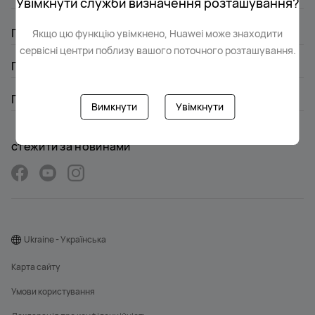
Увімкнути служби визначення розташування?
ПРОДУКТИ
Якщо цю функцію увімкнено, Huawei може знаходити
сервісні центри поблизу вашого поточного розташування.
ПІДТРИМКА
ПРО HUAWEI
Вимкнути
Увімкнути
стежити за новинами
Ukraine - Українська
Карта сайту
Умови користування