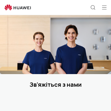
Зв&#039;яжіться
з
Від
Пошук
нами
ме
Зв'яжіться з нами