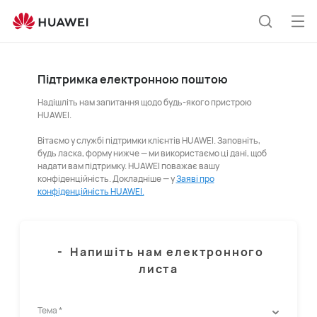
Від
Пошук
ме
Підтримка електронною поштою
Надішліть нам запитання щодо будь-якого пристрою
HUAWEI.
Вітаємо у службі підтримки клієнтів HUAWEI. Заповніть,
будь ласка, форму нижче — ми використаємо ці дані, щоб
надати вам підтримку. HUAWEI поважає вашу
конфіденційність. Докладніше — у
Заяві про
конфіденційність HUAWEI.
-
Напишіть нам електронного
листа
Тема *