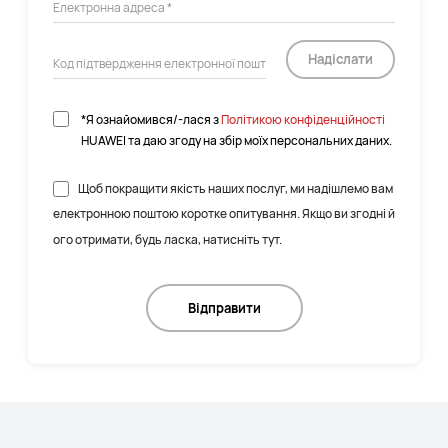
Надіслати
*Я ознайомився/-лася з
Політикою конфіденційності
HUAWEI та даю згоду на збір моїх персональних даних.
Щоб покращити якість наших послуг, ми надішлемо вам
електронною поштою коротке опитування. Якщо ви згодні й
ого отримати, будь ласка, натисніть тут.
Відправити