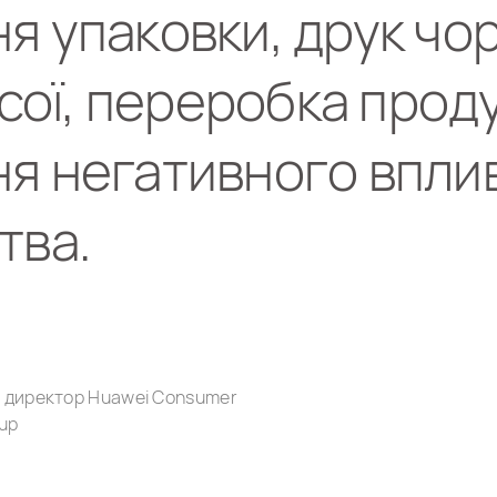
я упаковки, друк чо
 сої, переробка проду
я негативного впли
тва.
 директор Huawei Consumer
up