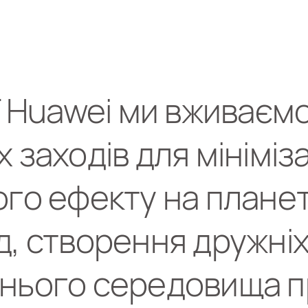
ї Huawei ми вживаєм
 заходів для мініміза
го ефекту на планет
, створення дружніх
нього середовища пр