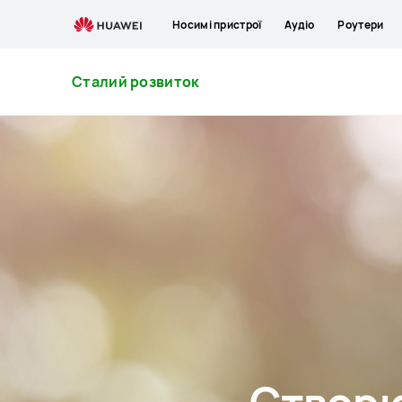
Сталий
Носимі пристрої
Аудіо
Роутери
розвиток
Сталий розвиток