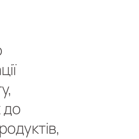
о
ції
у,
 до
одуктів,