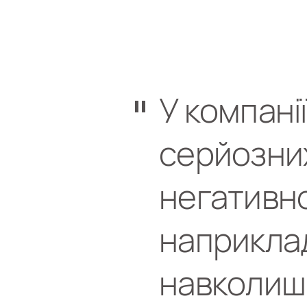
У компані
серйозних
негативно
наприклад
навколиш