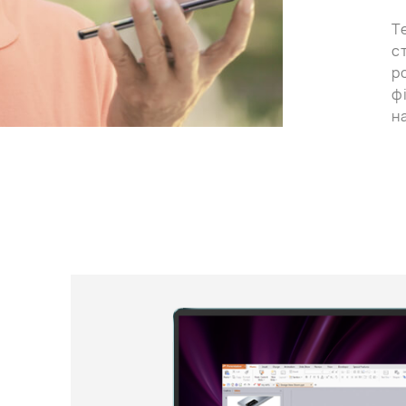
Т
с
р
ф
н