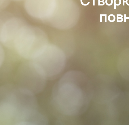
Створю
пов