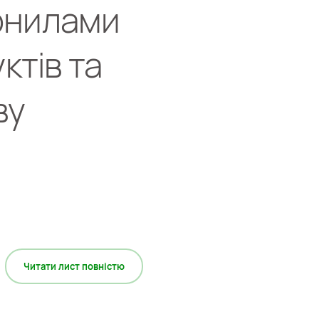
рнилами
ктів та
ву
Читати лист повністю