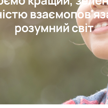
ємо кращий, зелен
ністю взаємопов'яз
розумний світ