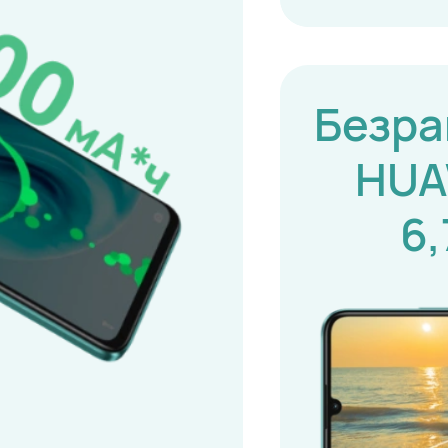
Безра
HUA
6