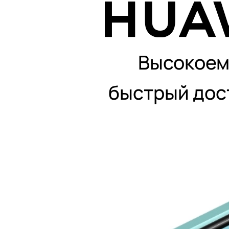
Высокоемк
быстрый дос