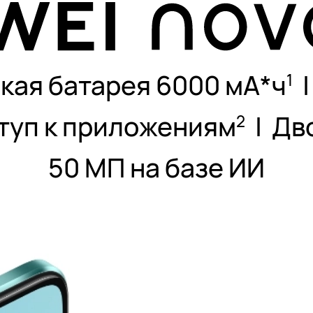
ая батарея 6000 мА*ч⁠
1
туп к приложениям⁠
|
Дв
2
50 МП на базе ИИ