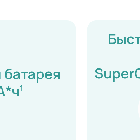
Быст
SuperC
 батарея
А*ч
1