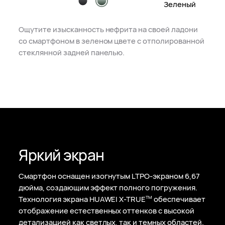
Зеленый
Ощутите изысканность нефрита на своей ладони
со смартфоном в зеленом цвете с отполированной
стеклянной задней панелью.
Яркий экран
Смартфон оснащен изогнутым LTPO-экраном 6,67
дюйма, создающим эффект полного погружения.
Технология экрана HUAWEI X-TRUE
обеспечивает
TM
отображение естественных оттенков с высокой
детализацией как светлых, так и темных областей.