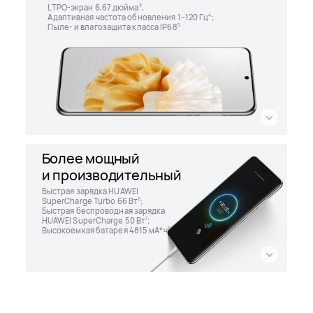
LTPO-экран 6,67 дюйма
,
3
Адаптивная частота обновления 1–120 Гц
;
4
Пыле- и влагозащита класса IP68
5
Более мощный
и производительный
Быстрая зарядка HUAWEI
SuperCharge Turbo 66 Вт
;
6
Быстрая беспроводная зарядка
HUAWEI SuperCharge 50 Вт
;
7
Высокоемкая батарея
4815 мА*ч
8