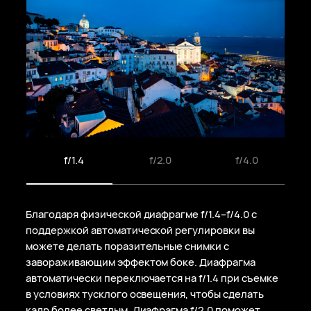
f/1.4
f/2.0
f/4.0
Благодаря физической диафрагме
f/1.4–f/4.0
с
поддержкой автоматической регулировки вы
можете делать поразительные снимки с
завораживающим эффектом боке. Диафрагма
автоматически переключается на f/1.4 при съемке
в условиях тусклого освещения, чтобы сделать
кадр более светлым. Диафрагма f/2.0 поможет