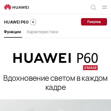
HUAWEI
P60
Отк
Поиск
мен
по
HUAWEI P60
Покупка
сайту
Функции
Характеристики
Вдохновение светом в каждом
кадре