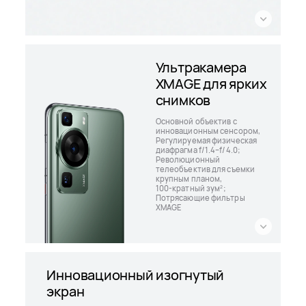
Ультракамера
XMAGE для ярких
снимков
Основной объектив с
инновационным сенсором,
Регулируемая физическая
диафрагма
f/1.4–f/4.0;
Революционный
телеобъектив для съемки
крупным планом,
100-кратный зум
;
2
Потрясающие фильтры
XMAGE
Инновационный изогнутый
экран