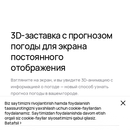
3D-заставка с прогнозом
погоды для экрана
постоянного
отображения
Взгляните на экран, и вы увидите
3D-анимацию
с
информацией о погоде — новый способ узнать
прогноз погоды в вашем городе.
Biz saytimizni rivojlantirish hamda foydalanish
taassurotingizni yaxshilash uchun cookie-fayllardan
foydalanamiz. Saytimizdan foydalanishda davom etish
orqali siz cookie-fayllar siyosatimizni qabul qilasiz.
Batafsil