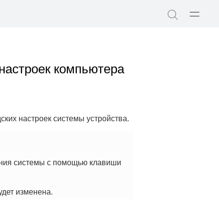
Открыт
Поиск
меню
по
сайту
настроек компьютера
ких настроек системы устройства.
ения системы с помощью клавиши
удет изменена.