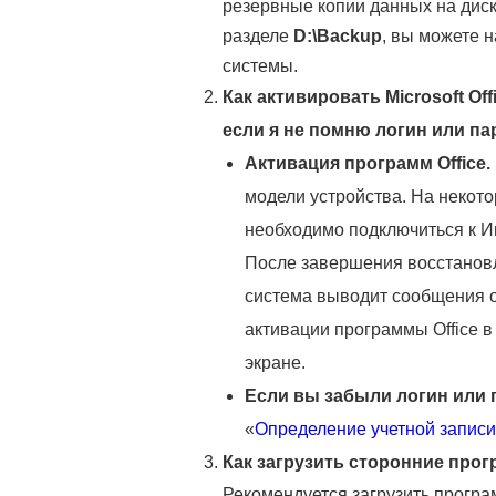
резервные копии данных на диск
разделе
D:\Backup
, вы можете 
системы.
Как активировать Microsoft O
если я не помню логин или па
Активация программ Office.
модели устройства. На некот
необходимо подключиться к Ин
После завершения восстановл
система выводит сообщения о 
активации программы Office в
экране.
Если вы забыли логин или п
«
Определение учетной записи 
Как загрузить сторонние про
Рекомендуется загрузить програ