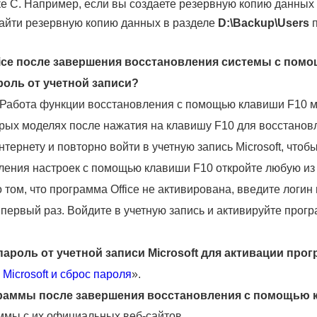
е C. Например, если вы создаете резервную копию данных
найти резервную копию данных в разделе
D:\Backup\Users
п
ffice после завершения восстановления системы с пом
роль от учетной записи?
Работа функции восстановления с помощью клавиши F10 мо
орых моделях после нажатия на клавишу F10 для восстанов
тернету и повторно войти в учетную запись Microsoft, чтоб
ения настроек с помощью клавиши F10 откройте любую из п
том, что программа Office не активирована, введите логин 
 первый раз. Войдите в учетную запись и активируйте прогр
ароль от учетной записи Microsoft для активации прогр
Microsoft и сброс пароля
».
граммы после завершения восстановления с помощью 
ммы с их официальных веб-сайтов.