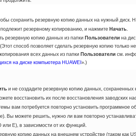
ы продолжить.
чтобы сохранить резервную копию данных на нужный диск.
е подлежит резервному копированию, и нажмите
Начать
.
ть резервную копию данных из папки
Пользователи
на дис
 (Этот способ позволяет сделать резервную копию только н
 копирования всех данных из папки
Пользователи
см. инфо
щихся на диске компьютера HUAWEI
».)
ить
и не создадите резервную копию данных, сохраненных н
можете восстановить их после восстановления заводских на
темы вам потребуется повторно установить программное о
ке). Вы можете решить, нужно ли вам повторно устанавлив
 или E), в зависимости от их функций.
зервную копию данных на внешнем устройстве (таком как 