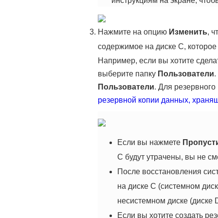
инструкциям на экране, чтоб
Нажмите на опцию
Изменить
, 
содержимое на диске C, которо
Например, если вы хотите сдела
выберите папку
Пользователи
.
Пользователи
. Для резервного
резервной копии данных, храня
Если вы нажмете
Пропуст
C будут утрачены, вы не с
После восстановления сис
на диске C (системном дис
несистемном диске (диске D
Если вы хотите создать ре