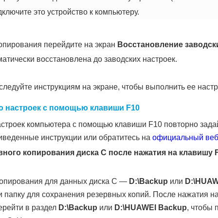
дключите это устройство к компьютеру.
опирования перейдите на экран
Восстановление заводск
атически восстановлена до заводских настроек.
ледуйте инструкциям на экране, чтобы выполнить ее настр
ю настроек с помощью клавиши F10
строек компьютера с помощью клавиши F10 повторно задай
иведенные инструкции или обратитесь на
официальный веб
вного копирования диска C после нажатия на клавишу 
копирования для данных диска C —
D:\Backup
или
D:\HUAW
и папку для сохранения резервных копий. После нажатия н
ерейти в раздел
D:\Backup
или
D:\HUAWEI Backup
, чтобы 