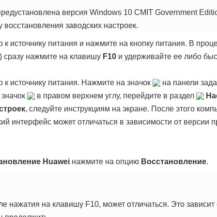
редустановлена версия Windows 10 CMIT Government Editio
у восстановления заводских настроек.
 к источнику питания и нажмите на кнопку питания. В проц
) сразу нажмите на клавишу
F10
и удерживайте ее либо бы
 к источнику питания. Нажмите на значок
на панели зада
 значок
в правом верхнем углу, перейдите в раздел
На
строек
, следуйте инструкциям на экране. После этого ком
кий интерфейс может отличаться в зависимости от версии 
ановление Huawei
нажмите на опцию
Восстановление
.
е нажатия на клавишу F10, может отличаться. Это зависит