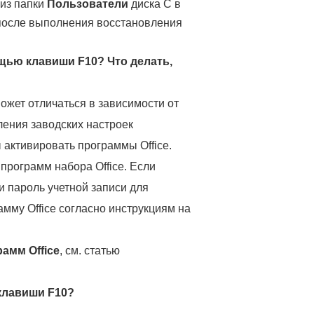
 из папки
Пользователи
диска C в
осле выполнения восстановления
ощью клавиши F10? Что делать,
жет отличаться в зависимости от
ления заводских настроек
ы активировать программы Office.
рограмм набора Office. Если
и пароль учетной записи для
амму Office согласно инструкциям на
амм Office
, см. статью
клавиши F10?