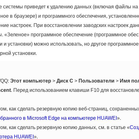
 системы приведет к удалению данных (включая файлы на р
ное в браузере) и программного обеспечения, установленн
ние настроек. При восстановлении заводских настроек данн
ены. «Зеленое» программное обеспечение (программное обе
ки и установки) можно использовать, но другое программно
рной установки.
/QQ:
Этот компьютер
>
Диск C
>
Пользователи
>
Имя по
cent
. Перед использованием клавиши F10 для восстановле
, как сделать резервную копию веб-страниц, сохраненных 
збранного в Microsoft Edge на компьютере HUAWEI
».
, как сделать резервную копию данных, см. в статье «
Соз
ьютера HUAWEI
».