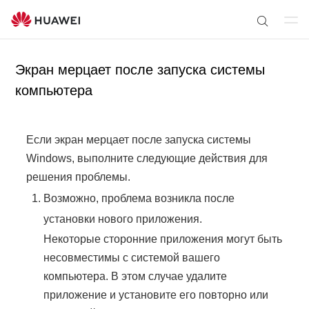
От
П
кр
о
ыт
Экран мерцает после запуска системы
и
ь
с
компьютера
ме
к
ню
п
о
Если экран мерцает после запуска системы
с
Windows, выполните следующие действия для
а
решения проблемы.
й
Возможно, проблема возникла после
т
установки нового приложения.
у
Некоторые сторонние приложения могут быть
несовместимы с системой вашего
компьютера. В этом случае удалите
приложение и установите его повторно или