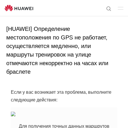
От
П
кр
о
ыт
[HUAWEI] Определение
и
ь
с
местоположения по GPS не работает,
ме
к
осуществляется медленно, или
ню
п
маршруты тренировок на улице
о
отмечаются некорректно на часах или
с
браслете
а
й
т
Если у вас возникает эта проблема, выполните
у
следующие действия:
Для получения точных данных маршрутов