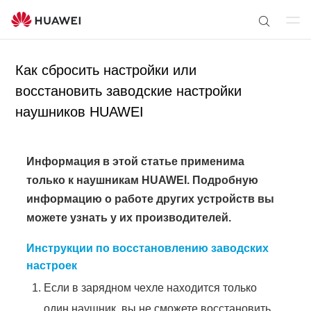
От
П
кр
о
ыт
Как сбросить настройки или
и
ь
с
восстановить заводские настройки
ме
к
наушников HUAWEI
ню
п
о
с
Информация в этой статье применима
а
только к наушникам HUAWEI.
Подробную
й
информацию о работе других устройств вы
т
можете узнать у их производителей.
у
Инструкции по восстановлению заводских
настроек
Если в зарядном чехле находится только
один наушник, вы не сможете восстановить