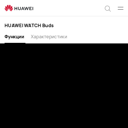
HUAWEI
WATCH
Отк
Поиск
Buds
мен
по
HUAWEI WATCH Buds
сайту
Функции
Характеристики