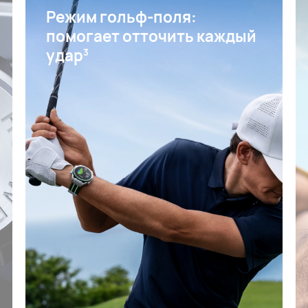
Режим гольф-поля:
помогает отточить каждый
удар
3