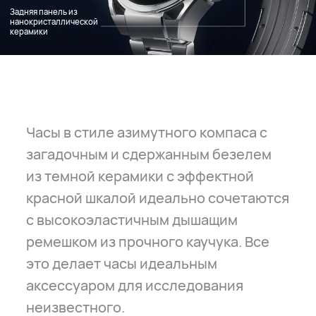
Задняя панель из
нанокристаллической
керамики
Элемент гольф-поля на вашем
запястье с восхитительным
сочетанием зеленого и белого
оттенков. Вы можете легко менять
ремешки, выбирая между титановыми
и легкими высокоэластичными
ремешками из прочного каучука, а
также двухцветными плетеными
ремешками,
чтобы подобрать образ
13