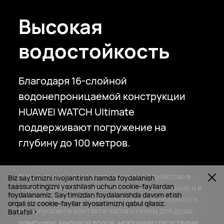
Высокая
водостойкость
Благодаря 16-слойной
водонепроницаемой конструкции
HUAWEI WATCH Ultimate
поддерживают погружение на
глубину до 100 метров.
*Не рекомендуется использовать устройство в
Biz saytimizni rivojlantirish hamda foydalanish
taassurotingizni yaxshilash uchun cookie-fayllardan
горячем душе, горячих источниках, сауне, бане и в
foydalanamiz. Saytimizdan foydalanishda davom etish
условиях высокой температуры и/или влажности.
orqali siz cookie-fayllar siyosatimizni qabul qilasiz.
Не допускайте контакта часов с гелем для душа,
Batafsil
шампунем, мыльной водой, моющими средствами