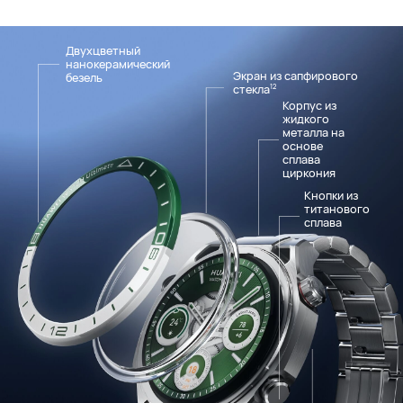
Двухцветный
нанокерамический
Экран из сапфирового
безель
стекла
12
Корпус из
жидкого
металла на
основе
сплава
циркония
Кнопки из
титанового
сплава