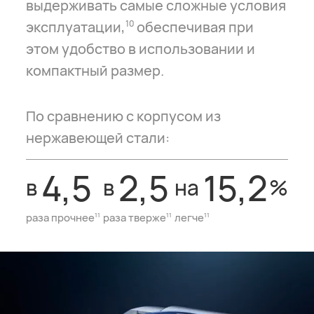
выдерживать самые сложные условия
эксплуатации,
обеспечивая при
10
этом удобство в использовании и
компактный размер.
По сравнению с корпусом из
нержавеющей стали:
4,5
2,5
15,2
в
в
на
%
раза прочнее
раза тверже
легче
11
11
11