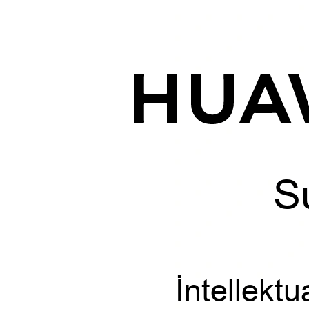
S
İntellekt