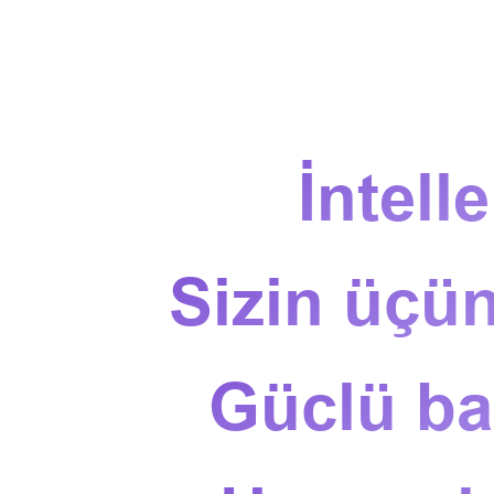
İntell
Sizin üçün
Güclü bas