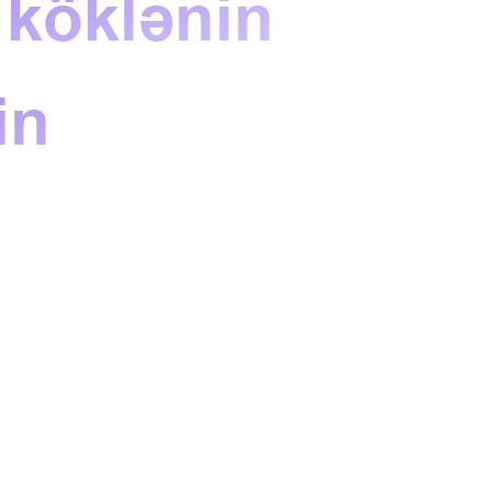
 köklənin
in