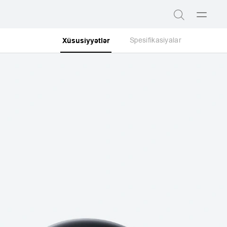
Menyu
Axtar
aç
Spesifikasiyalar
Xüsusiyyətlər