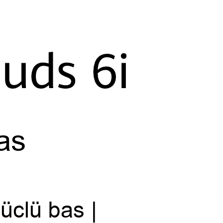
as
üclü bas |