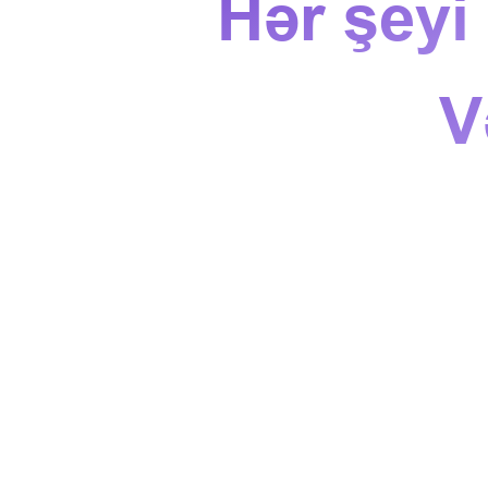
Hər şeyi
V