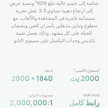
شاشة إلى جسم عالية تبلغ ‎92%‎
ونسبة عرض
5
إلى ارتفاع ذهبية تساوي 3‏:2. عِش تجربة
سينمائية غامرة في المشاهدة والألعاب، مع
سطوع وتباين مذهلين يأسران العين ويضفيان
الحياة على كل مشهد، وذلك بفضل تقنية
تكديس وحدات البكسل على مستوى النانو.
السطوع الأقصى
الدقة
6
2000 نِت
1840 × 2800
HDR Vivid
مستويات التباين
رابط كامل
2,000,000:1