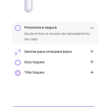
Pressione e segure
Mude entre os modos de cancelamento
de ruído
Deslize para cima/para baixo
Aumentar/diminuir o volume
Dois toques
Iniciar/pausar aúdio ou atender/finalizar
ligações
Três toques
Passe para a próxima faixa