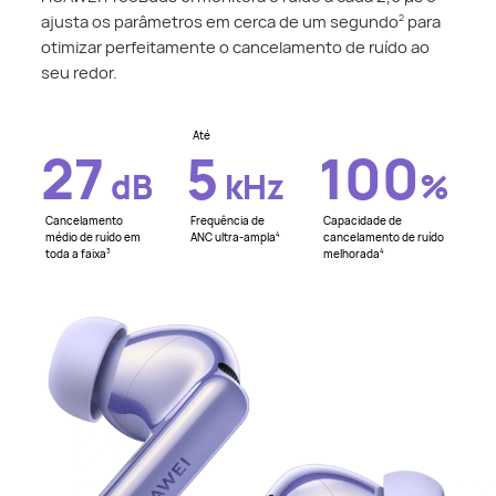
ajusta os parâmetros em cerca de um segundo
para
2
otimizar perfeitamente o cancelamento de ruído ao
seu redor.
Até
27
5
100
dB
kHz
%
Cancelamento
Frequência de
Capacidade de
médio de ruído em
ANC ultra-ampla
cancelamento de ruído
4
toda a faixa
melhorada
3
4