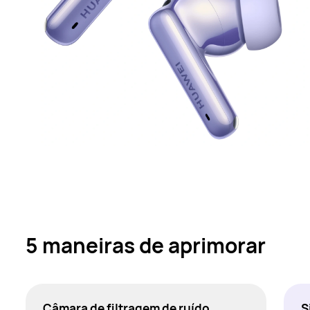
5 maneiras de aprimorar
Câmara de filtragem de ruído
S