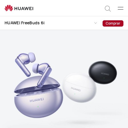
HUAWEI
FreeBuds
Abrir
Pesqui
6i
men
HUAWEI FreeBuds 6i
Comprar