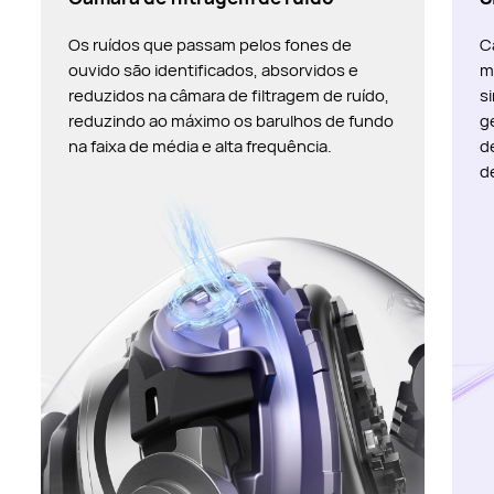
Os ruídos que passam pelos fones de
C
ouvido são identificados, absorvidos e
m
reduzidos na câmara de filtragem de ruído,
s
reduzindo ao máximo os barulhos de fundo
g
na faixa de média e alta frequência.
d
d