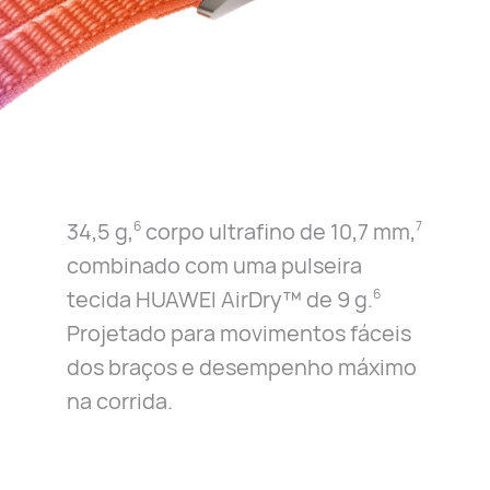
34,5 g,
corpo ultrafino de 10,7 mm,
6
7
combinado com uma pulseira
tecida HUAWEI AirDry™ de 9 g.
6
Projetado para movimentos fáceis
dos braços
e desempenho máximo
na corrida.