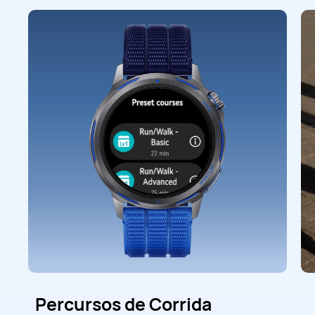
Percursos de Corrida
Orientação sobre a
Análise do Exercício