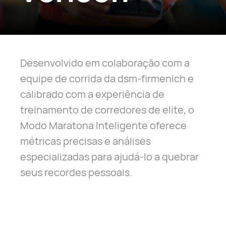
Desenvolvido em colaboração com a
equipe de corrida da dsm-firmenich e
calibrado com a experiência de
treinamento de corredores de elite, o
Modo Maratona Inteligente oferece
métricas precisas e análises
especializadas para ajudá-lo a quebrar
seus recordes pessoais.