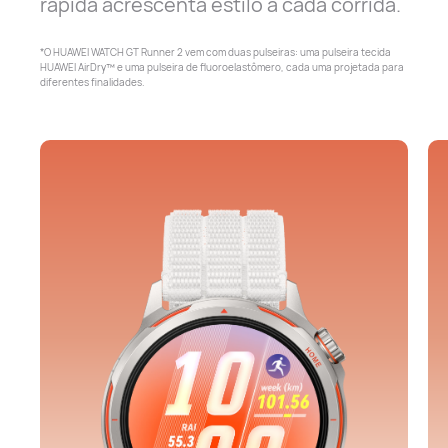
rápida acrescenta estilo a cada corrida.
*O HUAWEI WATCH GT Runner 2 vem com duas pulseiras: uma pulseira tecida
HUAWEI AirDry™ e uma pulseira de fluoroelastômero, cada uma projetada para
diferentes finalidades.