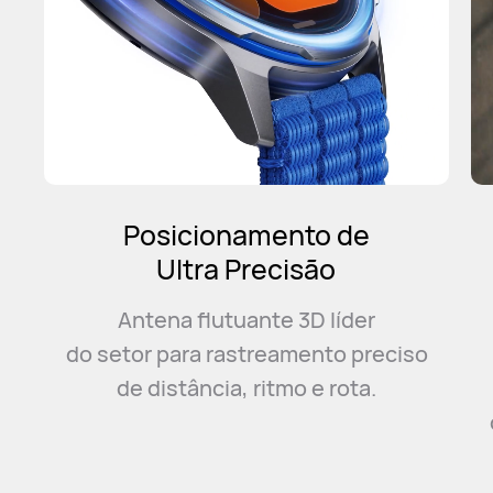
Modo Maratona
Inteligente
Gerenciamento conveniente de
o
eventos com um plano de
treinamento inteligente
e
orientação de eventos para ajudá-lo
a bater seu recorde pessoal.