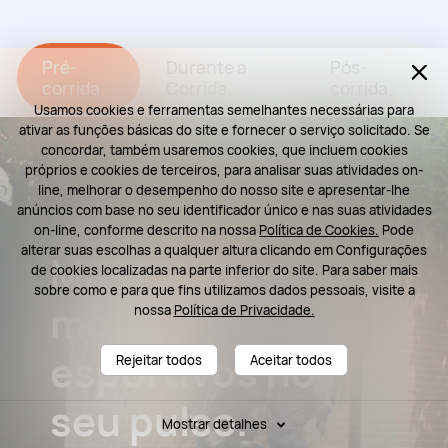
Pré-
Durante a
Pós-
corrida
Corrida
corrida
Usamos cookies e ferramentas semelhantes necessárias para
ativar as funções básicas do site e fornecer o serviço solicitado. Se
concordar, também usaremos cookies, que incluem cookies
próprios e cookies de terceiros, para analisar suas atividades on-
line, melhorar o desempenho do nosso site e apresentar-lhe
anúncios com base no seu identificador único e nas suas atividades
on-line, conforme descrito na nossa
Política de Cookies.
Pode
alterar suas escolhas a qualquer altura clicando em Configurações
Mais de 100
de cookies localizadas na parte inferior do site. Para saber mais
sobre como e para que fins utilizamos dados pessoais, visite a
modos
nossa
Política de Privacidade.
esportivos no
Rejeitar todos
Aceitar todos
seu pulso.
Mostrar detalhes