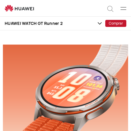
HUAWEI
WATCH
Abrir
Pesqui
GT
men
HUAWEI WATCH GT Runner 2
Comprar
Runner
2