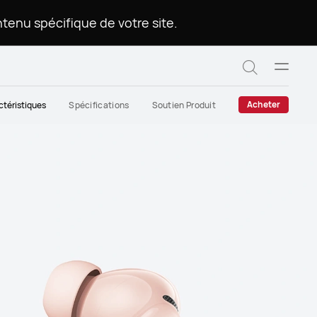
.Veuillez choisir une langue pour afficher le contenu spécifique de votre site
Ouvrir
Recherch
le
menu
Acheter
ctéristiques
Spécifications
Soutien Produit