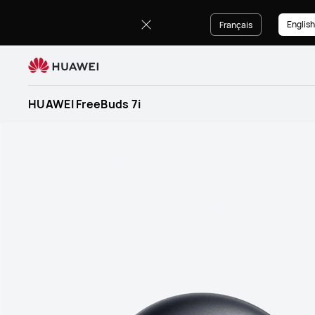
HUAWEI
FreeBuds
English
Français
7i
HUAWEI FreeBuds 7i