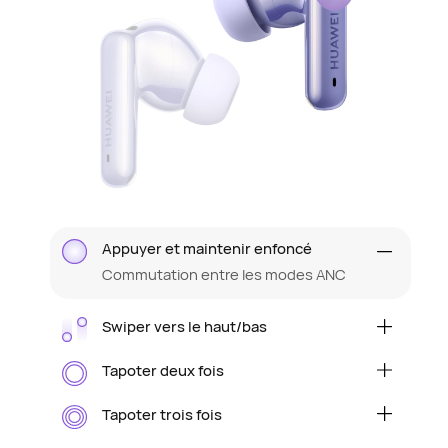
Appuyer et maintenir enfoncé
Commutation entre les modes ANC
Swiper vers le haut/bas
Augmenter/diminuer le volume
Tapoter deux fois
Lecture/pause audio ou
décrocher/raccrocher
Tapoter trois fois
Passer à la piste suivante