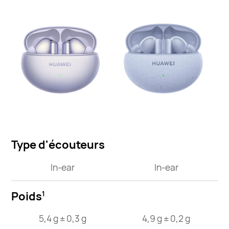
Type d'écouteurs
In-ear
In-ear
Poids
1
5,4 g ± 0,3 g
4,9 g ± 0,2 g