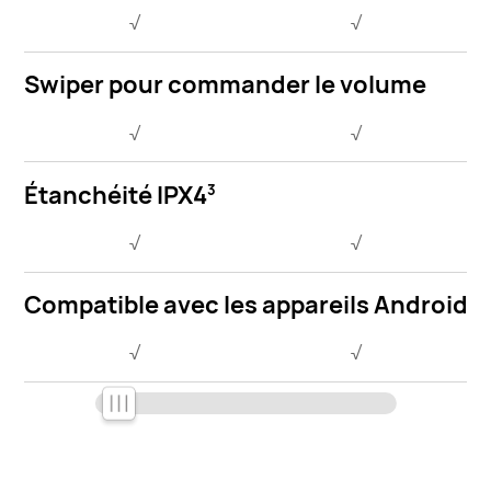
√
√
Swiper pour commander le volume
√
√
Étanchéité IPX4
3
√
√
Compatible avec les appareils Android e
√
√