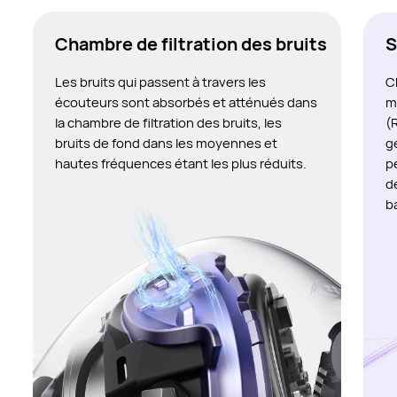
Chambre de filtration des bruits
S
Les bruits qui passent à travers les
C
écouteurs sont absorbés et atténués dans
m
la chambre de filtration des bruits, les
(
bruits de fond dans les moyennes et
g
hautes fréquences étant les plus réduits.
p
d
b