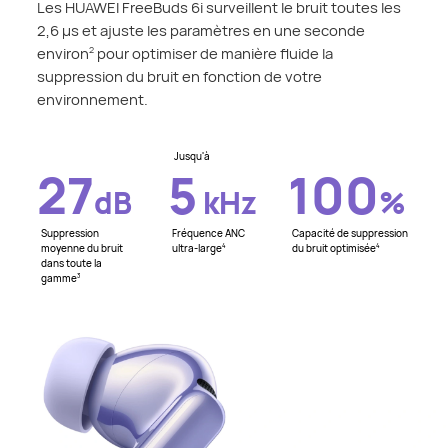
Les HUAWEI FreeBuds 6i surveillent le bruit toutes les
2,6 μs et ajuste les paramètres en une seconde
environ
pour optimiser de manière fluide la
2
suppression du bruit en fonction de votre
environnement.
Jusqu'à
27
5
100
dB
kHz
%
Suppression
Fréquence ANC
Capacité de suppression
moyenne du bruit
ultra-large
du bruit optimisée
4
4
dans toute la
gamme
3