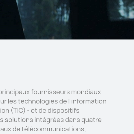
 principaux fournisseurs mondiaux
our les technologies de l'information
on (TIC) - et de dispositifs
es solutions intégrées dans quatre
eaux de télécommunications,