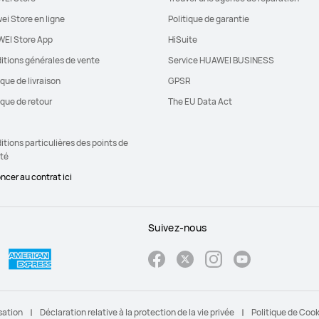
ei Store en ligne
Politique de garantie
EI Store App
HiSuite
itions générales de vente
Service HUAWEI BUSINESS
ique de livraison
GPSR
ique de retour
The EU Data Act
tions particulières des points de
ité
ncer au contrat ici
Suivez-nous
sation
Déclaration relative à la protection de la vie privée
Politique de Coo