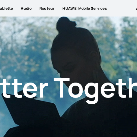
ablette
Audio
Routeur
HUAWEI Mobile Services
tter Toget