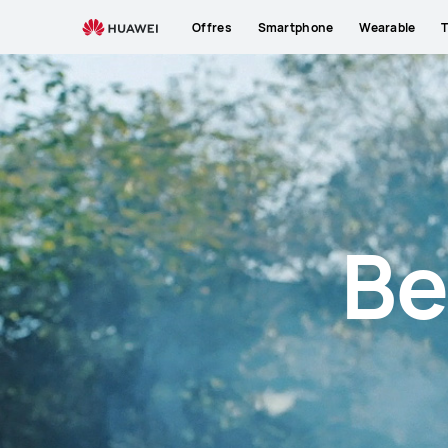
About
Offres
Smartphone
Wearable
T
Us
Be