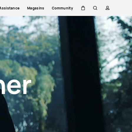
Assistance
Magasins
Community
Couvercle
Rechercher
profil
Close
her