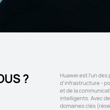
OUS ?
Huawei est l'un des
d'infrastructure - p
et de la communicati
intelligents. Avec d
domaines clés (rés