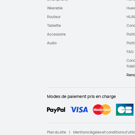
Wearable
Huaw
Routeur
HUAW
Tablette
Cond
Accessoire
Polit
Audio
Polit
FAQ
Condi
fidél
Reno
Modes de paiement pris en charge
Plan du site
Mentions légales et conditions d’utili