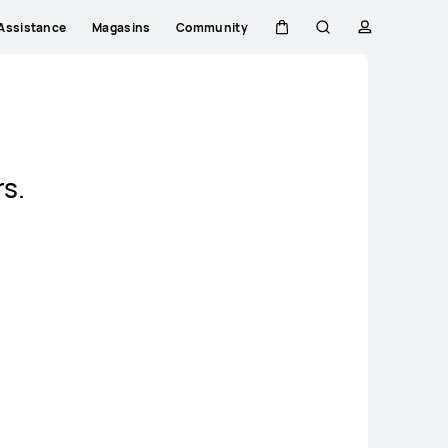
Assistance
Magasins
Community
Couvercle
Rechercher
profil
Close
rs.