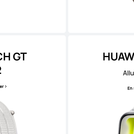
CH GT
HUAWE
2
All
er
En 