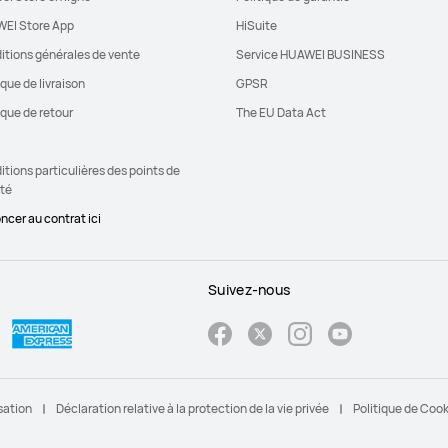
EI Store App
HiSuite
itions générales de vente
Service HUAWEI BUSINESS
ique de livraison
GPSR
ique de retour
The EU Data Act
tions particulières des points de
ité
ncer au contrat ici
Suivez-nous
sation
Déclaration relative à la protection de la vie privée
Politique de Coo