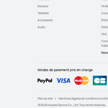
Routeur
HUAW
Tablette
Cond
Accessoire
Polit
Audio
Polit
FAQ
Condi
fidél
Reno
Modes de paiement pris en charge
Plan du site
Mentions légales et conditions d’utili
@2026 Huawei Device Co., Ltd. Tous droits réservés.