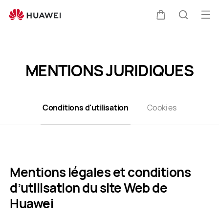
Termes
&amp;
Ouv
Couvercle
Recherc
conditions
le
Clo
d&#039;utilisation
me
MENTIONS JURIDIQUES
Conditions d'utilisation
Cookies
Mentions légales et conditions
d’utilisation du site Web de
Huawei