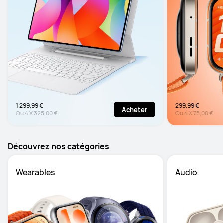
1 299,99 €
299,99 €
Acheter
Ou
4
X
325,00 €
Ou
4
X
75,00 €
Découvrez nos catégories
Wearables
Audio