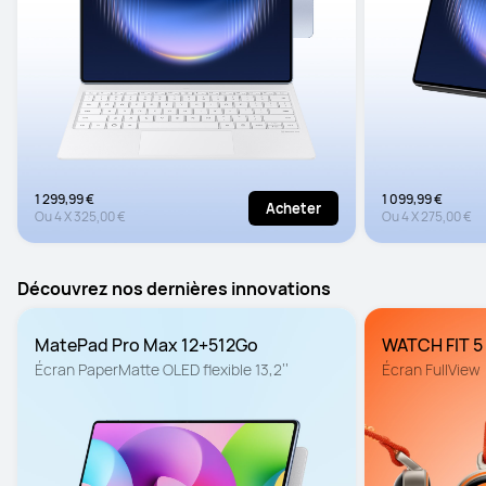
1 299,99 €
1 099,99 €
Acheter
Ou
4
X
325,00 €
Ou
4
X
275,00 €
Découvrez nos dernières innovations
MatePad Pro Max 12+512Go
WATCH FIT 5
Écran PaperMatte OLED flexible 13,2’’
Écran FullView