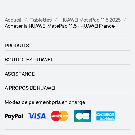
Audio
Audio
4x haut-parleurs, 2x micros
4*haut-parleurs, 4*Micros
Accueil
Tablettes
HUAWEI MatePad 11.5 2025
Connectivité
Connectivité
Acheter la HUAWEI MatePad 11.5 - HUAWEI France
Wi-Fi/Bluetooth
Nearlink/Wi-Fi/Bluetooth
PRODUITS
BOUTIQUES HUAWEI
ASSISTANCE
À PROPOS DE HUAWEI
Modes de paiement pris en charge