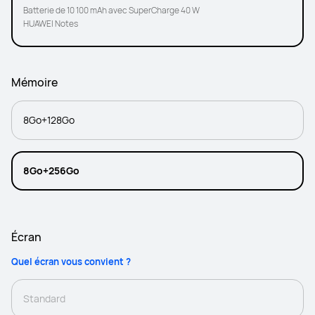
Batterie de 10 100 mAh avec SuperCharge 40 W
HUAWEI Notes
Mémoire
8Go+128Go
8Go+256Go
Écran
Quel écran vous convient ?
Standard