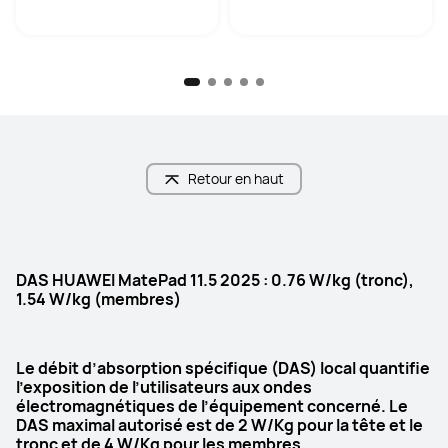
Mémoire & stockage
Mémoire & stockage
8Go+128Go/8Go+256Go
12Go+256Go
Puissance de charge
Puissance de charge
40W
100W
Définition
Définition
Retour en haut
2456 × 1600
2800 × 1840
Ratio corps-écran
Ratio corps-écran
86%
92%
DAS HUAWEI MatePad 11.5 2025 : 0.76 W/kg (tronc),
1.54 W/kg (membres)
Taux de rafraîchissement
Taux de rafraîchissement
120 Hz
144 Hz
Le débit d’absorption spécifique (DAS) local quantifie
l’exposition de l’utilisateurs aux ondes
PPP
PPP
électromagnétiques de l’équipement concerné. Le
256 PPP
274 PPI
DAS maximal autorisé est de 2 W/Kg pour la tête et le
tronc et de 4 W/Kg pour les membres.