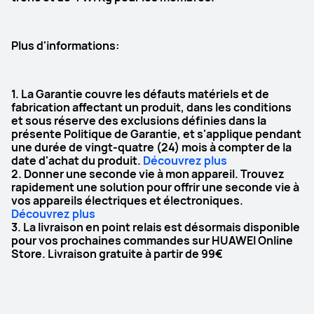
Luminosité
Luminosité
600 nits(max)
2000 Nits (max)
Plus d'informations:
Techonlogie
Techonlogie
LCD
OLED
1. La Garantie couvre les défauts matériels et de
fabrication affectant un produit, dans les conditions
Modèle PaperMatte
Modèle PaperMatte
et sous réserve des exclusions définies dans la
Une expérience visuelle apaisante 
PaperMatte
présente Politique de Garantie, et s'applique pendant
pour les yeux 

une durée de vingt-quatre (24) mois à compter de la
date d'achat du produit.
Confort oculaire naturel comme la 
Découvrez plus
lumière naturelle

2. Donner une seconde vie à mon appareil. Trouvez
rapidement une solution pour offrir une seconde vie à
Anti-éblouissement ; Anti-reflet ; 
vos appareils électriques et électroniques.
Anti-traces de doigts
Découvrez plus
3. La livraison en point relais est désormais disponible
Appareil photo
Appareil photo
pour vos prochaines commandes sur HUAWEI Online
Store. Livraison gratuite à partir de 99€
Avant : 8 MP, f/2.2

Avant : 8 MP, f2.0

Arrière : 13 MP, f/1.8
Arrière : 13 MP, f1.8

8 MP, f2.2