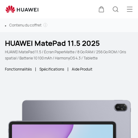
Ouv
Couvercle
Recherc
Contenu du coffret
HUAWEI MatePad 11.5 2025
HUAWEI MatePad 11.5 / Écran PaperMatte / 8 Go RAM / 256 Go ROM / Gris
spatial / Batterie 10 100 mAh / HarmonyOS 4.3 / Tablette
Fonctionnalités
Spécifications
Aide Produit