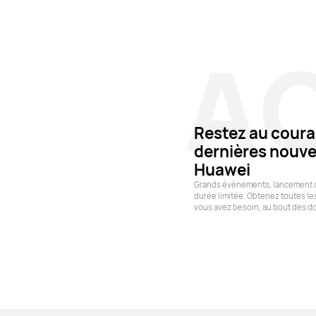
Restez au coura
dernières nouve
Huawei
Grands événements, lancement de
durée limitée. Obtenez toutes le
vous avez besoin, au bout des do