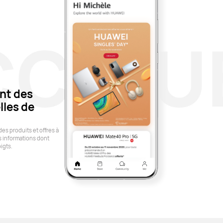
nt des
lles de
s produits et offres à
s informations dont
igts.