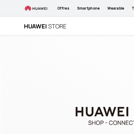
L’application
Offres
Smartphone
Wearable
T
HUAWEI
Store
|
HUAWEI
STORE
HUAWEI
France