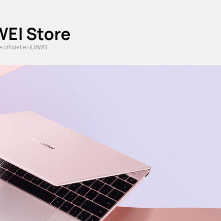
EI Store
 officielle HUAWEI