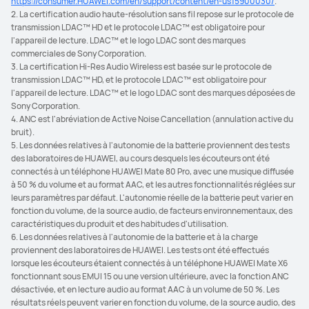
https://consumer.HUAWEI.com/en/support/content/en-us15900030/
.
2. La certification audio haute-résolution sans fil repose sur le protocole de
transmission LDAC™ HD et le protocole LDAC™ est obligatoire pour
l'appareil de lecture. LDAC™ et le logo LDAC sont des marques
commerciales de Sony Corporation.
3. La certification Hi-Res Audio Wireless est basée sur le protocole de
transmission LDAC™ HD, et le protocole LDAC™ est obligatoire pour
l'appareil de lecture. LDAC™ et le logo LDAC sont des marques déposées de
Sony Corporation.
4. ANC est l'abréviation de Active Noise Cancellation (annulation active du
bruit).
5. Les données relatives à l'autonomie de la batterie proviennent des tests
des laboratoires de HUAWEI, au cours desquels les écouteurs ont été
connectés à un téléphone HUAWEI Mate 80 Pro, avec une musique diffusée
à 50 % du volume et au format AAC, et les autres fonctionnalités réglées sur
leurs paramètres par défaut. L'autonomie réelle de la batterie peut varier en
fonction du volume, de la source audio, de facteurs environnementaux, des
caractéristiques du produit et des habitudes d'utilisation.
6. Les données relatives à l'autonomie de la batterie et à la charge
proviennent des laboratoires de HUAWEI. Les tests ont été effectués
lorsque les écouteurs étaient connectés à un téléphone HUAWEI Mate X6
fonctionnant sous EMUI 15 ou une version ultérieure, avec la fonction ANC
désactivée, et en lecture audio au format AAC à un volume de 50 %. Les
résultats réels peuvent varier en fonction du volume, de la source audio, des