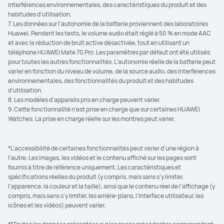
interférences environnementales, des caractéristiques du produit et des
habitudes d’utilisation.
7. Les données sur l'autonomie de la batterie proviennent des laboratoires
Huawei. Pendant les tests, le volume audio était réglé à 50 % en mode AAC
et avec la réduction de bruit active désactivée, tout en utilisant un
téléphone HUAWEI Mate 70 Pro. Les paramètres par défaut ont été utilisés
pour toutes les autres fonctionnalités. L'autonomie réelle de la batterie peut
varier en fonction du niveau de volume, de la source audio, des interférences
environnementales, des fonctionnalités du produit et des habitudes
d'utilisation.
8. Les modèles d'appareils pris en charge peuvent varier.
9. Cette fonctionnalité n'est prise en charge que sur certaines HUAWEI
Watches. La prise en charge réelle sur les montres peut varier.
*L'accessibilité de certaines fonctionnalités peut varier d'une région à
l'autre. Les images, les vidéos et le contenu affiché sur les pages sont
fournis à titre de référence uniquement. Les caractéristiques et
spécifications réelles du produit (y compris, mais sans s'y limiter,
l'apparence, la couleur et la taille), ainsi que le contenu réel de l'affichage (y
compris, mais sans s'y limiter, les arrière-plans, l'interface utilisateur, les
icônes et les vidéos) peuvent varier.