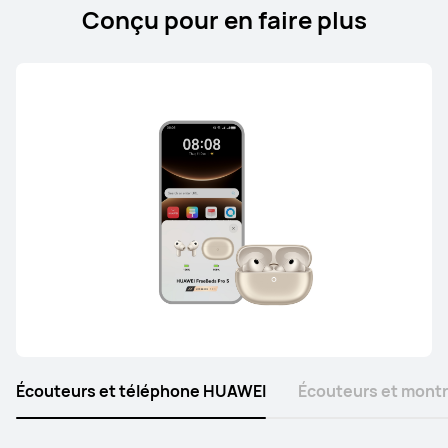
Conçu pour en faire plus
Série FreeArc
HUAWEI FreeArc
à partir de 69,99 €
PVC**
119,99 €
Ou payer en 4 fois
En savoir plus
Acheter
Écouteurs et téléphone HUAWEI
Écouteurs et mont