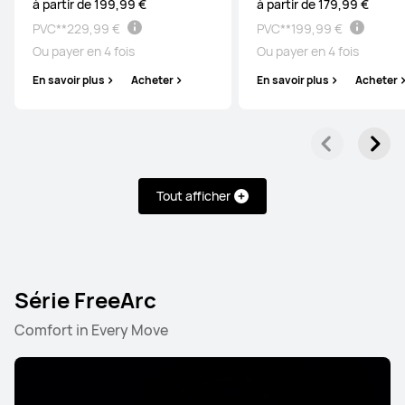
à partir de 199,99 €
à partir de 179,99 €
PVC**
229,99 €
PVC**
199,99 €
Ou payer en 4 fois
Ou payer en 4 fois
En savoir plus
Acheter
En savoir plus
Acheter
Série FreeBuds
Série FreeClip
Série FreeArc
Tout afficher
Série FreeBuds
Série FreeArc
HUAWEI FreeBuds Pro 5
à partir de 169,99 €
Comfort in Every Move
PVC**
199,99 €
Ou payer en 4 fois
En savoir plus
Acheter