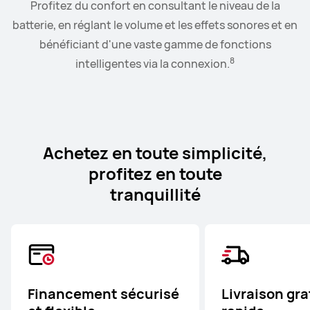
Connectez la montre à vos écouteurs et contrôlez la
Profitez du confort en consultant le niveau de la
9
batterie, en réglant le volume et les effets sonores et en
lecture et le niveau de volume depuis votre poignet.
bénéficiant d'une vaste gamme de fonctions
8
intelligentes via la connexion.
Achetez en toute simplicité,
profitez en toute
tranquillité
Financement sécurisé
Livraison gra