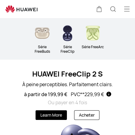
Écouteurs
Ouv
Couvercle
Recherc
le
Clo
me
Série
Série
Série FreeArc
FreeBuds
FreeClip
HUAWEI FreeClip 2 S
À peine perceptibles. Parfaitement clairs.
à partir de 199,99 €
PVC**
229,99 €
Ou payer en 4 fois
Learn More
Acheter