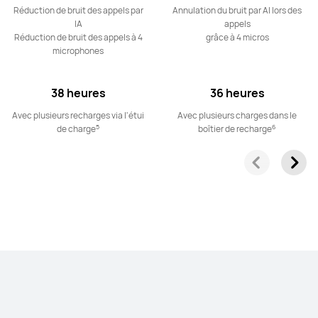
Réduction de bruit des appels par
Annulation du bruit par AI lors des
IA
appels
Réduction de bruit des appels à 4
grâce à 4 micros
microphones
HUAWEI FreeClip 2
à partir de 179,99 €
PVC**
199,99 €
38 heures
36 heures
Ou payer en 4 fois
Avec plusieurs recharges via l'étui
Avec plusieurs charges dans le
En savoir plus
Acheter
5
6
de charge
boîtier de recharge
HUAWEI FreeClip
à partir de 129,99 €
PVC**
199,99 €
Ou payer en 4 fois
En savoir plus
Acheter