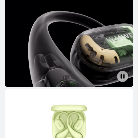
HUAWEI FreeBuds 6
à partir de 139,99 €
PVC**
159,99 €
Ou payer en 4 fois
En savoir plus
Acheter
HUAWEI FreeBuds Pro 4
à partir de 139,99 €
PVC**
199,99 €
Ou payer en 4 fois
En savoir plus
Acheter