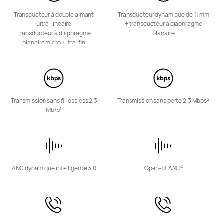
HUAWEI FreeBuds SE 2
Transducteur à double aimant
Transducteur dynamique de 11 mm
à partir de 24,99 €
ultra-linéaire
+ transducteur à diaphragme
PVC**
59,99 €
Transducteur à diaphragme
planaire
En savoir plus
Acheter
planaire micro-ultra-fin
2
Transmission sans fil lossless 2,3
Transmission sans perte 2.3 Mbps
Série FreeClip
1
Mb/s
NOUVEAU
HUAWEI FreeClip 2 S
4
ANC dynamique intelligente 3.0
Open-fit ANC
à partir de 199,99 €
PVC**
229,99 €
Ou payer en 4 fois
En savoir plus
Acheter