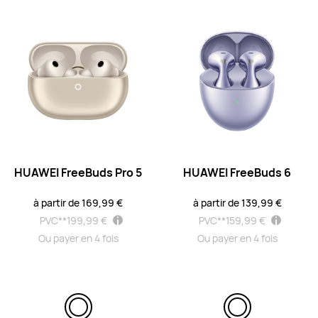
HUAWEI FreeBuds SE 4 ANC
à partir de 44,99 €
PVC**
59,99 €
Ou payer en 4 fois
En savoir plus
Acheter
HUAWEI FreeBuds Pro 5
HUAWEI FreeBuds 6
HUAWEI FreeBuds SE 3
à partir de 34,99 €
PVC**
49,99 €
à partir de 169,99 €
à partir de 139,99 €
Ou payer en 4 fois
PVC**
199,99 €
PVC**
159,99 €
En savoir plus
Me prévenir
Ou payer en 4 fois
Ou payer en 4 fois