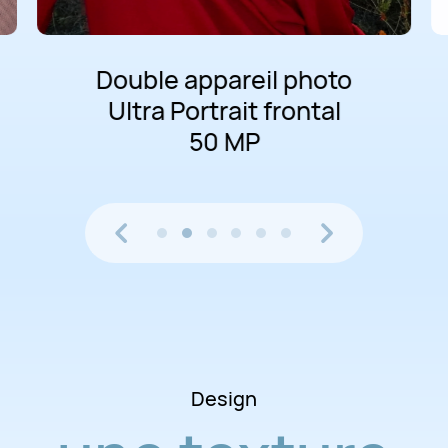
oto
Fonction IA Meilleu
al
expressions facia
Design