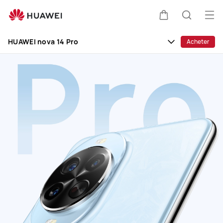
HUAWEI
nova
Ouv
Couvercle
Recherc
14
le
Clo
Pro
HUAWEI nova 14 Pro
Acheter
me