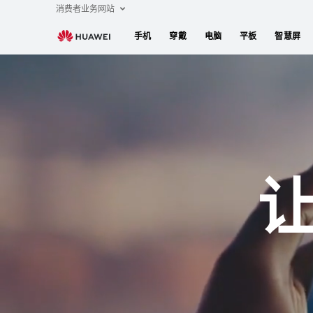
关
消费者业务网站
于
手机
穿戴
电脑
平板
智慧屏
我
们