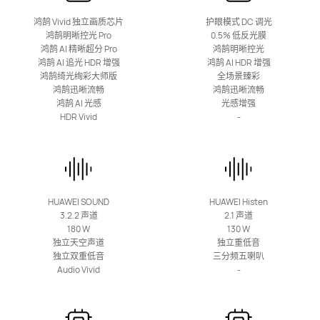
鸿鹄 Vivid 独立画质芯片
护眼模式 DC 调光
65丨75丨85丨98 英寸
鸿鹄明晰控光 Pro
0.5% 低反光膜
鸿鹄 AI 精晰超分 Pro
鸿鹄明晰控光
华为Vision智慧屏 6 Pro
鸿鹄 AI 追光 HDR 增强
鸿鹄 AI HDR 增强
鸿鹄绮光绚彩大师版
全场景臻彩
了解更多
购买
鸿鹄迅晰流畅
鸿鹄迅晰流畅
鸿鹄 AI 光感
光感增强
HDR Vivid
-
65丨75丨85丨98 英寸
华为Vision智慧屏 6
HUAWEI SOUND
HUAWEI Histen
3.2.2 声道
2.1 声道
180 W
130 W
了解更多
购买
独立天空声道
独立重低音
独立双重低音
三分频五喇叭
Audio Vivid
-