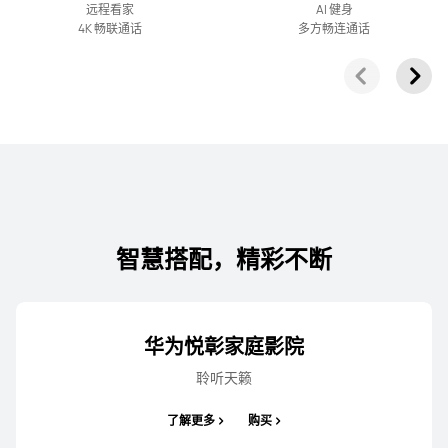
华为Vision智慧屏 5
远程看家
AI 健身
4K 畅联通话
多方畅连通话
了解更多
购买
55丨65丨75丨85 英寸
华为Vision智慧屏 5 SE
智慧搭配，精彩不断
了解更多
华为悦彰家庭影院
聆听天籁
了解更多
购买