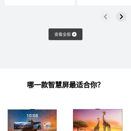
55丨65丨75丨85丨98 英寸
华为智慧屏 S7
了解更多
购买
查看全部
65丨75丨85丨98 英寸
华为智慧屏 S6 Pro
哪一款智慧屏
最适合你？
了解更多
购买
55丨65丨75丨85 英寸