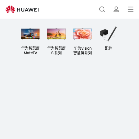
智
慧
打
搜
简
屏
开
菜
索
介
单
华为智慧屏
华为智慧屏
华为Vision
配件
MateTV
S 系列
智慧屏系列
华为智慧屏 S7 Pro
让 AI 重 回 客 厅
了解更多
购买