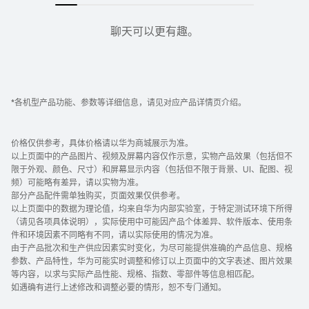
为全家的健康加分。
聊天可以更有趣。
智能家居大管家。
*各机型产品功能、参数等详细信息，请见对应产品详情页介绍。
价格仅供参考，具体价格请以华为商城展示为准。
以上页面中的产品图片、视频及屏幕内容仅作示意，实物产品效果（包括但不
限于外观、颜色、尺寸）和屏幕显示内容（包括但不限于背景、UI、配图、视
频）可能略有差异，请以实物为准。
部分产品配件需单独购买，页面效果仅供参考。
以上页面中的数据为理论值，均来自华为内部实验室，于特定测试环境下所得
（请见各项具体说明），实际使用中可能因产品个体差异、软件版本、使用条
件和环境因素不同略有不同，请以实际使用的情况为准。
由于产品批次和生产供应因素实时变化，为尽可能提供准确的产品信息、规格
参数、产品特性，华为可能实时调整和修订以上页面中的文字表述、图片效果
等内容，以求与实际产品性能、规格、指数、零部件等信息相匹配。
如遇确有进行上述修改和调整必要的情形，恕不专门通知。