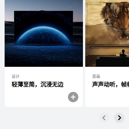
设计
音画
轻薄至简，沉浸无边
声声动听，帧