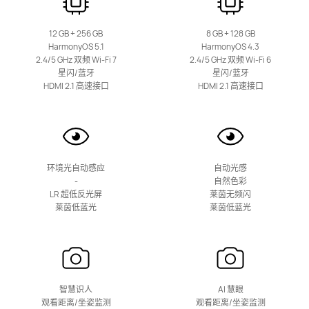
55丨65丨75丨85 英寸
华为Vision智慧屏 6 SE
12 GB + 256 GB
8 GB + 128 GB
HarmonyOS 5.1
HarmonyOS 4.3
2.4/5 GHz 双频 Wi-Fi 7
2.4/5 GHz 双频 Wi-Fi 6
了解更多
购买
星闪/蓝牙
星闪/蓝牙
HDMI 2.1 高速接口
HDMI 2.1 高速接口
65丨75丨85 英寸
环境光自动感应
自动光感
华为Vision智慧屏 5 Pro
-
自然色彩
LR 超低反光屏
莱茵无频闪
了解更多
购买
莱茵低蓝光
莱茵低蓝光
智慧识人
AI 慧眼
65丨75丨85丨98 英寸
观看距离/坐姿监测
观看距离/坐姿监测