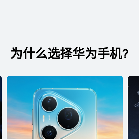
X Max
HUAW
为什么选择华为手⁠机?
买
了