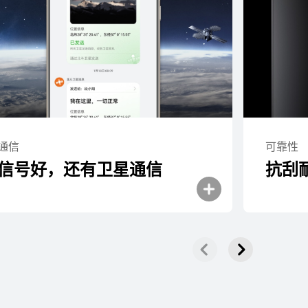
HUAWEI Pura 80 Ultra
了解更多
购买
通信
可靠性
信号好，还有卫星通⁠信
抗刮
HUAWEI Pura X
了解更多
购买