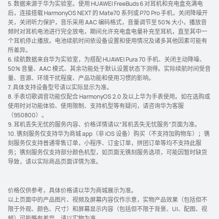
5. 数据来源于华为实验室。使用 HUAWEI FreeBuds 6 对耳机和充电盒充满电
后，连接搭载 HarmonyOS NEXT 的 Mate70 系列或 P70 Pro 手机，关闭降噪开
关，关闭听力保护，音乐采用 AAC 编码格式，音量调节至 50% 大小，播放音
频时对耳机电池进行完全放电，期间允许充电盒电量补充至耳机，直至其中一
个耳机停止播放。电池续航时间依设备设置和使用情况及诸多其他因素可能有
所差⁠⁠异。
6. 续航数据来自华为实验室，为搭配 HUAWEI Pura 70 手机、关闭主动降噪、
50% 音量、AAC 模式、其余功能处于默认设置状态下测得。实际续航时间受音
量、音源、环境干扰程度、产品功能和使用习惯的影⁠响。
7. 具体支持设备型号请以实际显示为⁠准。
8. 手表切歌调音功能仅配合 HarmonyOS 2.0 及以上华为手表使用。如在选购或
使用时对功能体验、使用限制、支持机型等有疑问，请咨询华为客服
（950800⁠）。
9. 耳机丢失无忧的服务内容、价格详情请以“耳机丢失无忧服务”页面为⁠准。
10. 镌刻服务仅支持华为商城 app（非 iOS 设备）购买（不支持加购物车）；镌
刻服务仅支持普通零售订单，小程序、订金订单，拼团订单等均不支持此服
务；镌刻服务仅支持部分颜色机型，如页面无镌刻服务选项，可能因暂时缺货
导致，请以实际商品页面详情为⁠准。
价格仅供参考，具体价格请以华为商城展示为准。
以上页面中的产品图片、视频及屏幕内容仅作示意，实物产品效果（包括但不
限于外观、颜色、尺寸）和屏幕显示内容（包括但不限于背景、UI、配图、视
频）可能略有差异，请以实物为准。