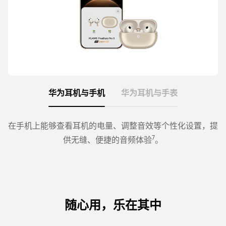
HUAWEI Sound Joy 2
蓝牙版
华为耳机与手⁠机
华为耳机与手⁠表
了解更多
购买
在手机上能够查看耳机的电量、调整音效等个性化设置，提
华为手表与蓝牙耳机、音箱连接后，可通过手表切换歌曲、
8
7
供无缝、便捷的音频体⁠验
调节耳机或音箱的音⁠量⁠
。
。
HUAWEI Sound X
鎏金剧院版
随心用，乐在其中
了解更多
购买