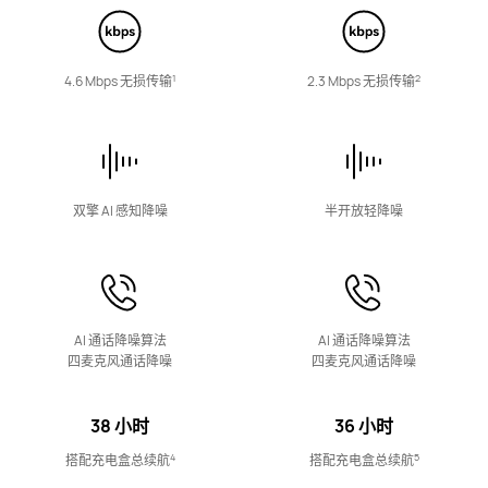
1
2
4.6 Mbps 无损传输
2.3 Mbps 无损传⁠输
智能音箱
双擎 AI 感知降噪
半开放轻降噪
HUAWEI Sound X5
了解更多
购买
AI 通话降噪算法
AI 通话降噪算⁠法
四麦克风通话降噪
四麦克风通话降⁠噪
38 小时
36 小时
华为悦彰家庭影⁠院
4
5
搭配充电盒总续航
搭配充电盒总续⁠航