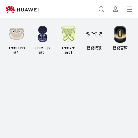
华
为
打
搜
简
耳
开
机
音
菜
索
介
箱
单
FreeBuds
FreeClip
FreeArc
智能眼镜
智能音箱
系⁠列
系⁠列
系列
HUAWEI FreeClip 2 典藏版
耳⁠夹⁠耳⁠机
了解更多
购买