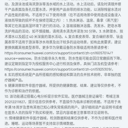
动，及游泳池或海滨游泳等浅水域的水上活动。水上活动后，请及时清理并擦
干产品表面及各孔位置水渍，并使用产品自带的排水功能，以消除残留水渍对
产品性能的影响。不适用于以下使用场景（在不适用场景中使用造成设备浸入
液体而导致的损坏不在保修范围之内）：1. 热水淋浴、温泉、桑拿（蒸汽室）
等其它在高温高湿环境下进行的活动。2. 容易接触沐浴露、洗发水、肥皂水等
洗护用品的活动，如不慎接触，请用清水清洗并浸泡 30 分钟。3. 水肺潜水、技
术潜水以及超过 40 米深度的潜水活动。4. 复合素皮表带、复合编织表带、钛金
属表带不适用于游泳等涉水场景及出汗较多的运动场景，如有此类要求，建议
更换佩戴其他类型表带。更多华为穿戴设备防水等级适用场景请参考：
https://consumer.huawei.com/cn/support/content/zh-cn16057014/?
source=weknow。防水功能非永久有效，防水性能可能会因日常磨损而下降，
建议定期到指定华为授权服务中心进行检测及保养，具体门店及机型请参考：
https://consumer.huawei.com/cn/support/content/zh-cn15925309/。
8. 玄玑感知系统是产品所搭载的感知模组和算法的合并技术统称，非单独的医
疗器械产品。
9. 健康洞察软件非医疗器械，所提供的健康数据、结果、建议等仅供参考，不
作为诊断和治疗的依据⁠。
10. 该功能通过搭载心电分析提示软件实现。医疗器械注册证编号：粤械注准
20212211827。提示信息仅供参考，不直接作为临床诊断的依据。不适用于未
年满 18 周岁及患有其他已知心律失常疾病的用户。请仔细阅读产品说明书或者
在医务人员的指导下购买和使用，禁忌内容或者注意事项详见说明书。
11. 情绪健康软件非医疗器械，检测数据和结果仅供参考，不作为诊断和医疗用
途。睡眠、运动等场景暂不支持显示情绪数⁠据⁠。