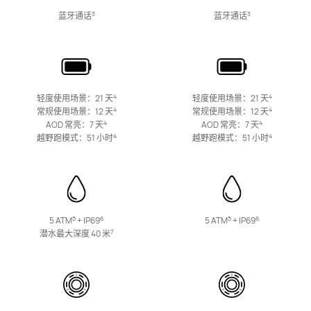
华为手环 10
3
3
蓝牙通话
蓝牙通话
了解更多
购买
4
4
轻度使用场景：21 天
轻度使用场景：21 天
4
4
常规使用场景：12 天
常规使用场景：12 天
4
4
AOD 常亮：7 天
AOD 常亮：7 天
4
4
越野跑模式：51 小时
越野跑模式：51 小时
华为通话手环 B7
了解更多
5
6
5
6
5 ATM
+ IP69
5 ATM
+ IP69
7
潜水最大深度 40 米
少年儿童系列