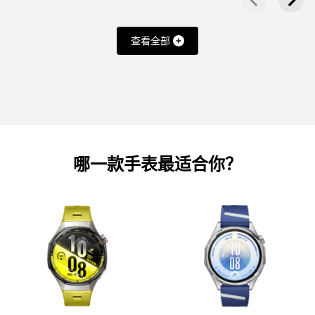
查看全部
WATCH D 系列
HUAWEI WATCH D2
哪一款手表最适合你？
了解更多
购买
手环系列