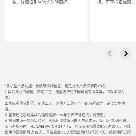
务。详情请到店咨询体验顾⁠问。
机，可享抵扣优惠，
*各机型产品功能、参数等详细信息，请见对应产品详情页介⁠绍。
1. 实际尺寸依配置、制造工艺、测量方法的不同可能有所差异，请以实物为
准。
2. 实际重量依配置、制造工艺、测量方法的不同可能有所差异，请以实物为
准。
3. 蓝牙通话功能需华为运动健康 app 与手表正常连接才能使⁠⁠用。
4. 数据来源于华为实验室，实际使用情况可能因产品差异、使用习惯和环境因
素而有所不同。HUAWEI WATCH GT 7 Pro：轻度使用场景续航可达 21 天，常规
使用场景续航可达 12 天，开启表盘 AOD 常亮显示续航可达 7 天，越野跑模式续