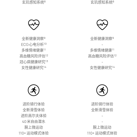
8
8
玄玑感知系统
玄玑感知系统
最新
华为超新星手表 X1 Pro
9
9
全新健康洞察
全新健康洞察
10
ECG 心电分析
-
了解更多
购买
11
11
多维情绪健康
多维情绪健康
12
12
高血糖风险评估
高血糖风险评估
13
冠心病健康研究
-
14
14
女性健康研究
女性健康研究
最新
华为超新星手表 X1
进阶骑行体验
进阶骑行体验
了解更多
购买
全新滑雪体验
全新滑雪体验
进阶高尔夫体验
-
40 米自由潜水
-
腕上微运动
腕上微运动
110+ 运动模式体验
110+ 运动模式体验