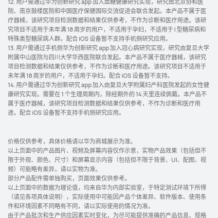
12. 用户需通过华为创新研究 app 加入血糖健康研究实现，研究由北京协和医
院、南京鼓楼医院和中国医疗保健国际交流促进会联合发起。本产品不属于医
疗器械，该研究项目检测数据和结果仅供参考，不作为诊断和医疗用途。该研
究项目不适用于未年满 18 周岁的用户，不适用于孕妇，不适用于 I 型糖尿病和
特殊类型糖尿病人群。配合 iOS 设备暂不支持手机侧研究应⁠用。
13. 用户需通过手机侧华为创新研究 app 加入冠心病研究实现，研究由复旦大学
附属中山医院与四川大学华西医院联合发起。本产品不属于医疗器械，该研究
项目检测数据和结果仅供参考，不作为诊断和医疗用途。该研究项目不适用于
未年满 18 周岁的用户，不适用于孕妇。配合 iOS 设备暂不支持。
14. 用户需通过华为创新研究 app 加入由复旦大学附属妇产科医院发起的女性健
康研究实现。需要在 1 个生理周期内，除经期外的 14 天里连续佩戴。本产品不
属于医疗器械，该研究项目检测数据和结果仅供参考，不作为诊断和医疗用
途。配合 iOS 设备暂不支持手机侧研究应用。
价格仅供参考，具体价格请以华为商城展示为准。
以上页面中的产品图片、视频及屏幕内容仅作示意，实物产品效果（包括但不
限于外观、颜色、尺寸）和屏幕显示内容（包括但不限于背景、UI、配图、视
频）可能略有差异，请以实物为准。
部分产品配件需单独购买，页面效果仅供参考。
以上页面中的数据为理论值，均来自华为内部实验室，于特定测试环境下所得
（请见各项具体说明），实际使用中可能因产品个体差异、软件版本、使用条
件和环境因素不同略有不同，请以实际使用的情况为准。
由于产品批次和生产供应因素实时变化，为尽可能提供准确的产品信息、规格