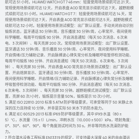
航可达 51 小时。HUAWEI WATCH GT 7 46 mm：轻度使用场景续航可达 21 天，
常规使用场景续航可达 12 天，开启表盘 AOD 常亮显示续航可达 7 天，越野跑模
式续航可达 51 小时。HUAWEI WATCH GT 7：轻度使用场景续航可达 14 天，常
规使用场景续航可达 7 天，开启表盘 AOD 常亮显示续航可达 5 天，越野跑模式
续航可达 32 小时。轻度使用场景测试模型：出厂默认设置，手动关闭自动识别
锻炼状态，蓝牙通话 30 分钟/周，音乐播放 30 分钟/周，心率常开、夜间使用
科学睡眠、每周平均锻炼 90 分钟、开启消息通知（每天 50 次消息、6 次来
电、3 次闹钟）、每天亮屏 200 次。常规使用场景测试模型：出厂默认设置、
蓝牙通话 30 分钟/周、音乐播放 30 分钟/周、心率常开、夜间使用科学睡眠、
开启情绪/压力辅助记录、开启脉搏波心律失常分析及睡眠呼吸暂停检测功能、
每周平均锻炼 180 分钟、开启消息通知（每天 50 次消息、6 次来电、3 次闹
钟）、每天亮屏 30 分钟。开启表盘 AOD 常亮显示场景测试模型：出厂默认设
置、开启熄屏显示、蓝牙通话 30 分钟/周、音乐播放 30 分钟/周、心率常开、
夜间使用科学睡眠、开启情绪/压力辅助记录、开启脉搏波心律失常分析及睡眠
呼吸暂停检测功能、每周平均锻炼 180 分钟、开启消息通知（每天 50 次消息、
6 次来电、3 次闹钟）、每天亮屏 30 分钟。越野跑模式测试模型：出厂默认设
置，亮屏 60 次/小时，锻炼提示音量 50%，锻炼提示 10 次/小时。
5. 满足 ISO 22810:2010 标准 5 ATM 防护等级要求，可承受等同于 50 米静止水
深的压力且持续 10 分钟，并非是实际 50 米水下的防水能力。
6. 满足 IEC 60529:2013 标准 IP69 防护等级要求，其中 IPX9 水温（80 ±
5）℃，水流量（15 ± 1）L/min，冲刷水压（10,000 ± 500）kPa，喷射角度：
0°、30°、60°、90°，每个角度测试时间为 30 s，并非等同热水洗澡防护能
力。
7. 符合潜水设备工程标准 EN13319 的规定，可支持最大深度 40 米的自由潜运