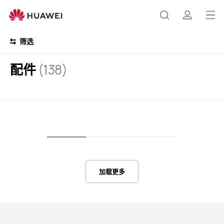
配
件
打
搜
简
开
筛选
菜
索
介
配件
(138)
单
加载更多