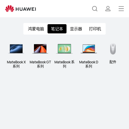
华
为
打
搜
简
笔
开
记
鸿蒙电脑
笔记本
显示器
打印机
本
菜
索
介
单
MateBook X
MateBook GT
MateBook
系
MateBook D
配件
系列
系⁠⁠⁠列
列
系列
MateBook GT 14
超 能 旗 舰
￥7999 起
了解更多
购买