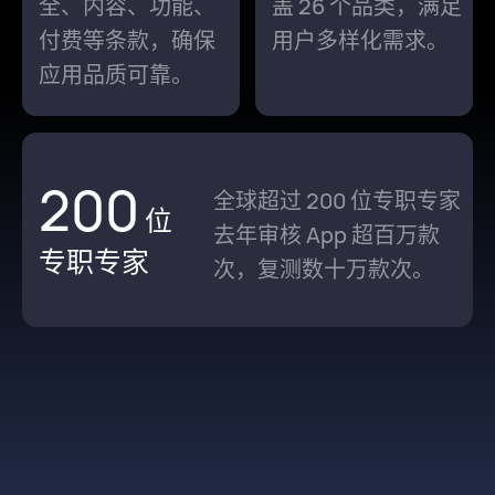
全、内⁠容、功⁠能、
盖
26 个
品⁠类，满⁠足
付费等条款，确保
用户多⁠样化需求。
应用品⁠质可靠。
200
全球超过 200 位专职专家
位
去⁠年审核 App 超百万款
专职专家
次，复⁠测数十万款次。