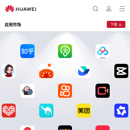
华
为
打
搜
简
应
开
用
应用市场
下载
市
菜
索
介
场
单